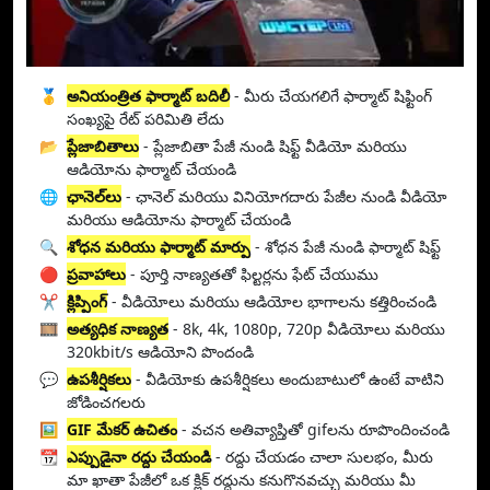
🥇
అనియంత్రిత ఫార్మాట్ బదిలీ
- మీరు చేయగలిగే ఫార్మాట్ షిఫ్టింగ్
సంఖ్యపై రేట్ పరిమితి లేదు
📂
ప్లేజాబితాలు
- ప్లేజాబితా పేజీ నుండి షిఫ్ట్ వీడియో మరియు
ఆడియోను ఫార్మాట్ చేయండి
🌐
ఛానెల్‌లు
- ఛానెల్ మరియు వినియోగదారు పేజీల నుండి వీడియో
మరియు ఆడియోను ఫార్మాట్ చేయండి
🔍
శోధన మరియు ఫార్మాట్ మార్పు
- శోధన పేజీ నుండి ఫార్మాట్ షిఫ్ట్
🔴
ప్రవాహాలు
- పూర్తి నాణ్యతతో ఫిల్టర్లను ఫేట్ చేయుము
✂️
క్లిప్పింగ్
- వీడియోలు మరియు ఆడియోల భాగాలను కత్తిరించండి
🎞️
అత్యధిక నాణ్యత
- 8k, 4k, 1080p, 720p వీడియోలు మరియు
320kbit/s ఆడియోని పొందండి
💬
ఉపశీర్షికలు
- వీడియోకు ఉపశీర్షికలు అందుబాటులో ఉంటే వాటిని
జోడించగలరు
🖼️
GIF మేకర్ ఉచితం
- వచన అతివ్యాప్తితో gifలను రూపొందించండి
📆
ఎప్పుడైనా రద్దు చేయండి
- రద్దు చేయడం చాలా సులభం, మీరు
మా ఖాతా పేజీలో ఒక క్లిక్ రద్దును కనుగొనవచ్చు మరియు మీ