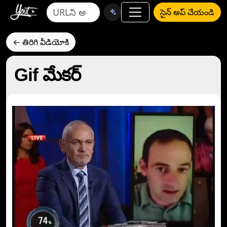
సైన్ అప్ చేయండి
← తిరిగి వీడియోకి
Gif మేకర్