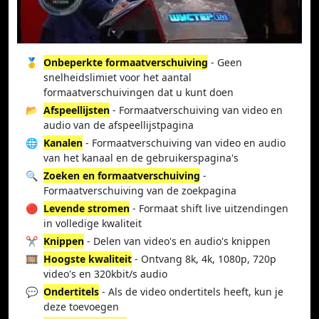
🥇
Onbeperkte formaatverschuiving
- Geen
snelheidslimiet voor het aantal
formaatverschuivingen dat u kunt doen
📂
Afspeellijsten
- Formaatverschuiving van video en
audio van de afspeellijstpagina
🌐
Kanalen
- Formaatverschuiving van video en audio
van het kanaal en de gebruikerspagina's
🔍
Zoeken en formaatverschuiving
-
Formaatverschuiving van de zoekpagina
🔴
Levende stromen
- Formaat shift live uitzendingen
in volledige kwaliteit
✂️
Knippen
- Delen van video's en audio's knippen
🎞️
Hoogste kwaliteit
- Ontvang 8k, 4k, 1080p, 720p
video's en 320kbit/s audio
💬
Ondertitels
- Als de video ondertitels heeft, kun je
deze toevoegen