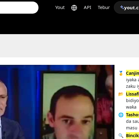
Yout
API
Tebur
yout.
🥇
Canjin
iyaka 
zaku i
📂
Lissa
bidiyo
waƙa
🌐
Tasho
da sa
masu 
🔍
Binci