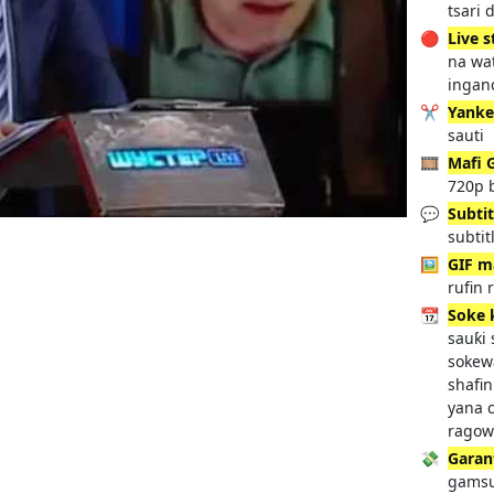
tsari
🔴
Live 
na wat
inganc
✂️
Yank
sauti
🎞️
Mafi 
720p b
💬
Subtit
subtit
🖼️
GIF m
rufin 
📆
Soke 
sauƙi
sokew
shafi
yana 
ragowa
💸
Garan
gamsu