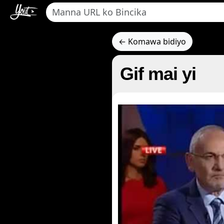
← Komawa bidiyo
Gif mai yi