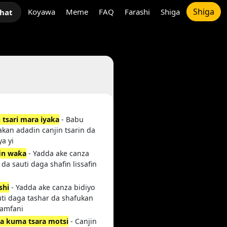
Shiga
Koyawa
Meme
FAQ
Farashi
Shiga
chat
 tsari mara iyaka
- Babu
akan adadin canjin tsarin da
ya yi
fin waƙa
- Yadda ake canza
 da sauti daga shafin lissafin
shi
- Yadda ake canza bidiyo
uti daga tashar da shafukan
amfani
ka kuma tsara motsi
- Canjin