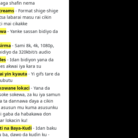
 daga shafin nema
streams
- Format shige-shige
sa labarai masu rai cikin
i mai cikakke
ewa
- Yanke sassan bidiyo da
Girma
- Sami 8k, 4k, 1080p,
idiyo da 320kbit/s audio
les
- Idan bidiyon yana da
les akwai iya ƙara su
ai yin kyauta
- Yi gifs tare da
rubutu
kowane lokaci
- Yana da
 soke sokewa, za ku iya samun
a ta dannawa ɗaya a cikin
n asusun mu kuma asusunku
ci gaba da haɓakawa don
r lokacin ku!
ti na Baya-Kudi
- Idan baku
 ba, dawo da kuɗin ku -