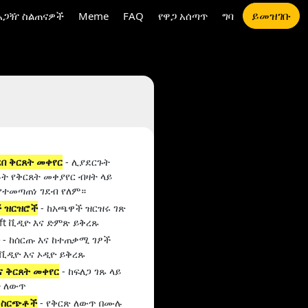
ይመዝገቡ
አጋዥ ስልጠናዎች
Meme
FAQ
የዋጋ አሰጣጥ
ግባ
በ ቅርጸት መቀየር
- ሊያደርጉት
ት የቅርጸት መቀያየር ብዛት ላይ
የተመጣጠነ ገደብ የለም።
 ዝርዝሮች
- ከአጫዋች ዝርዝሩ ገጽ
ift ቪዲዮ እና ድምጽ ይቅረጹ
ች
- ከሰርጡ እና ከተጠቃሚ ገፆች
ቪዲዮ እና ኦዲዮ ይቅረጹ
ና ቅርጸት መቀየር
- ከፍለጋ ገጹ ላይ
ት ለውጥ
 ስርጭቶች
- የቅርጽ ለውጥ በሙሉ