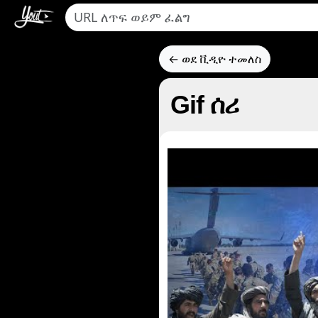
← ወደ ቪዲዮ ተመለስ
Gif ሰሪ