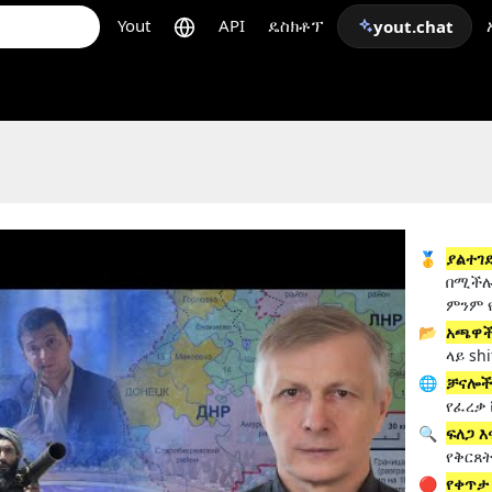
Yout
API
ዴስክቶፕ
yout.chat
🥇
ያልተገደ
በሚችሉ
ምንም 
📂
አጫዋች
ላይ sh
🌐
ቻናሎ
የፈረቃ 
🔍
ፍለጋ እ
የቅርጸ
🔴
የቀጥታ