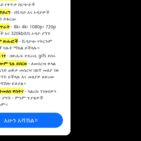
ላይ የቀጥታ ስርጭቶች
ማድረግ
- የቪዲዮ እና ኦዲዮዎች
ን ይቁረጡ
 ጥራት
- 8k፣ 4k፣ 1080p፣ 720p
 እና 320kbit/s ኦዲዮ ያግኙ
ም ጽሑፎች
- ቪዲዮው የትርጉም
 ካሉት ማከል ይችላሉ።
 ነፃ
- በጽሑፍ ተደራቢ gifs ይስሩ
ውም ጊዜ ይሰርዙ
- ለመሰረዝ ቀላል
አንድ ጠቅታ መሰረዣ በእኛ መለያ ገጽ
ግኘት ይችላሉ እና መለያዎ ለቀሪው
ተሻሽሎ ይቆያል።
-ተመለስ ዋስትና
- ካልረኩ ገንዘብዎን
 ያግኙ - ምንም ጥያቄዎች
ቁም።
አሁን አሻሽል።