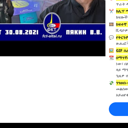
ጥራት 
✂️
ክሊፕ 
ክፍሎች
🎞️
ከፍተኛ
ቪዲዮዎች
💬
የትርጉ
ጽሑፎች
🖼️
GIF ሰሪ
📆
በማንኛ
ነው፣ በ
ላይ ማ
ጊዜዎ 
💸
ገንዘብ
መልሰው
አይጠየ