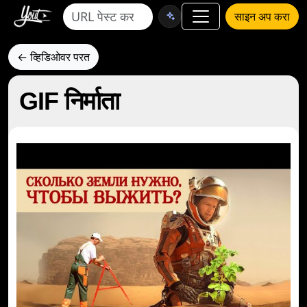
साइन अप करा
← व्हिडिओवर परत
GIF निर्माता