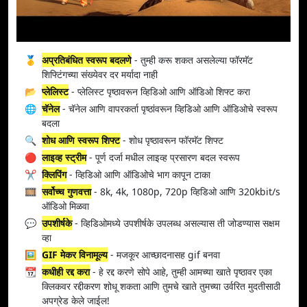
🥇
अप्रतिबंधित स्वरूप बदलणे
- तुम्ही करू शकत असलेल्या फॉरमॅट
शिफ्टिंगच्या संख्येवर दर मर्यादा नाही
📂
प्लेलिस्ट
- प्लेलिस्ट पृष्ठावरून व्हिडिओ आणि ऑडिओ शिफ्ट करा
🌐
चॅनेल
- चॅनेल आणि वापरकर्ता पृष्ठांवरून व्हिडिओ आणि ऑडिओचे स्वरूप
बदला
🔍
शोध आणि स्वरूप शिफ्ट
- शोध पृष्ठावरून फॉरमॅट शिफ्ट
🔴
लाइव्ह स्ट्रीम
- पूर्ण दर्जा मधील लाइव्ह प्रसारण बदल स्वरूप
✂️
क्लिपिंग
- व्हिडिओ आणि ऑडिओचे भाग कापून टाका
🎞️
सर्वोच्च गुणवत्ता
- 8k, 4k, 1080p, 720p व्हिडिओ आणि 320kbit/s
ऑडिओ मिळवा
💬
उपशीर्षके
- व्हिडिओमध्ये उपशीर्षके उपलब्ध असल्यास ती जोडण्यास सक्षम
व्हा
🖼️
GIF मेकर विनामूल्य
- मजकूर आच्छादनासह gif बनवा
📆
कधीही रद्द करा
- हे रद्द करणे सोपे आहे, तुम्ही आमच्या खाते पृष्ठावर एका
क्लिकवर रद्दीकरण शोधू शकता आणि तुमचे खाते तुमच्या उर्वरित मुदतीसाठी
अपग्रेड केले जाईल!