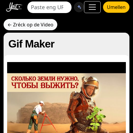
Umellen
← Zréck op de Video
Gif Maker