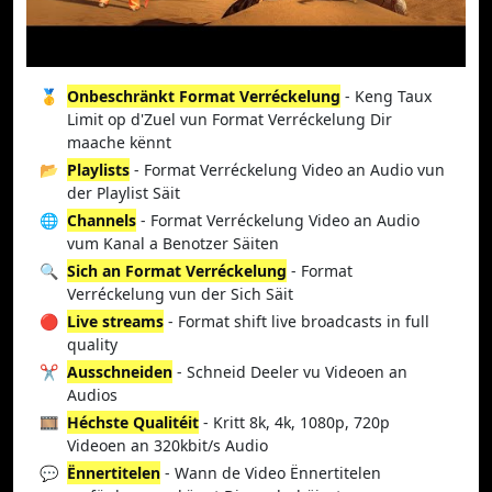
🥇
Onbeschränkt Format Verréckelung
- Keng Taux
Limit op d'Zuel vun Format Verréckelung Dir
maache kënnt
📂
Playlists
- Format Verréckelung Video an Audio vun
der Playlist Säit
🌐
Channels
- Format Verréckelung Video an Audio
vum Kanal a Benotzer Säiten
🔍
Sich an Format Verréckelung
- Format
Verréckelung vun der Sich Säit
🔴
Live streams
- Format shift live broadcasts in full
quality
✂️
Ausschneiden
- Schneid Deeler vu Videoen an
Audios
🎞️
Héchste Qualitéit
- Kritt 8k, 4k, 1080p, 720p
Videoen an 320kbit/s Audio
💬
Ënnertitelen
- Wann de Video Ënnertitelen