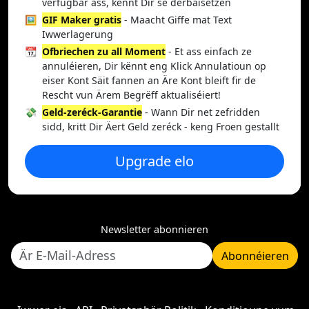
verfügbar ass, kënnt Dir se derbäisetzen
🖼️
GIF Maker gratis
- Maacht Giffe mat Text
Iwwerlagerung
📆
Ofbriechen zu all Moment
- Et ass einfach ze
annuléieren, Dir kënnt eng Klick Annulatioun op
eiser Kont Säit fannen an Äre Kont bleift fir de
Rescht vun Ärem Begrëff aktualiséiert!
💸
Geld-zeréck-Garantie
- Wann Dir net zefridden
sidd, kritt Dir Äert Geld zeréck - keng Froen gestallt
Upgrade elo
Newsletter abonnieren
Abonnéieren