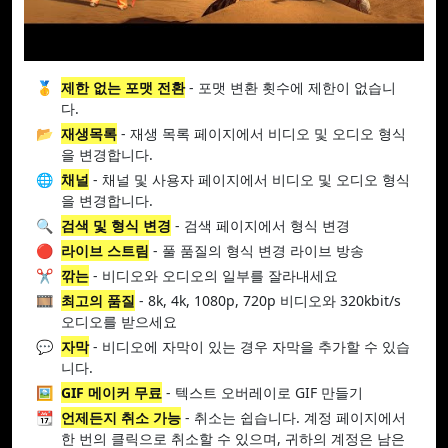
🥇
제한 없는 포맷 전환
- 포맷 변환 횟수에 제한이 없습니
다.
📂
재생목록
- 재생 목록 페이지에서 비디오 및 오디오 형식
을 변경합니다.
🌐
채널
- 채널 및 사용자 페이지에서 비디오 및 오디오 형식
을 변경합니다.
🔍
검색 및 형식 변경
- 검색 페이지에서 형식 변경
🔴
라이브 스트림
- 풀 품질의 형식 변경 라이브 방송
✂️
깎는
- 비디오와 오디오의 일부를 잘라내세요
🎞️
최고의 품질
- 8k, 4k, 1080p, 720p 비디오와 320kbit/s
오디오를 받으세요
💬
자막
- 비디오에 자막이 있는 경우 자막을 추가할 수 있습
니다.
🖼️
GIF 메이커 무료
- 텍스트 오버레이로 GIF 만들기
📆
언제든지 취소 가능
- 취소는 쉽습니다. 계정 페이지에서
한 번의 클릭으로 취소할 수 있으며, 귀하의 계정은 남은