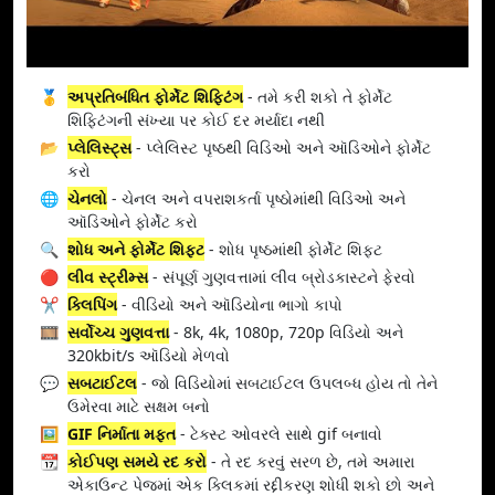
🥇
અપ્રતિબંધિત ફોર્મેટ શિફ્ટિંગ
- તમે કરી શકો તે ફોર્મેટ
શિફ્ટિંગની સંખ્યા પર કોઈ દર મર્યાદા નથી
📂
પ્લેલિસ્ટ્સ
- પ્લેલિસ્ટ પૃષ્ઠથી વિડિઓ અને ઑડિઓને ફોર્મેટ
કરો
🌐
ચેનલો
- ચેનલ અને વપરાશકર્તા પૃષ્ઠોમાંથી વિડિઓ અને
ઑડિઓને ફોર્મેટ કરો
🔍
શોધ અને ફોર્મેટ શિફ્ટ
- શોધ પૃષ્ઠમાંથી ફોર્મેટ શિફ્ટ
🔴
લીવ સ્ટ્રીમ્સ
- સંપૂર્ણ ગુણવત્તામાં લીવ બ્રોડકાસ્ટને ફેરવો
✂️
ક્લિપિંગ
- વીડિયો અને ઑડિયોના ભાગો કાપો
🎞️
સર્વોચ્ચ ગુણવત્તા
- 8k, 4k, 1080p, 720p વિડિયો અને
320kbit/s ઑડિયો મેળવો
💬
સબટાઈટલ
- જો વિડિયોમાં સબટાઈટલ ઉપલબ્ધ હોય તો તેને
ઉમેરવા માટે સક્ષમ બનો
🖼️
GIF નિર્માતા મફત
- ટેક્સ્ટ ઓવરલે સાથે gif બનાવો
📆
કોઈપણ સમયે રદ કરો
- તે રદ કરવું સરળ છે, તમે અમારા
એકાઉન્ટ પેજમાં એક ક્લિકમાં રદ્દીકરણ શોધી શકો છો અને