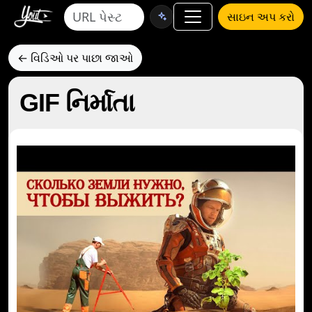
સાઇન અપ કરો
← વિડિઓ પર પાછા જાઓ
GIF નિર્માતા