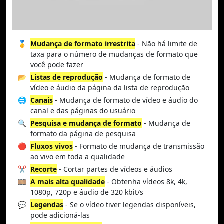
🥇
Mudança de formato irrestrita
- Não há limite de
taxa para o número de mudanças de formato que
você pode fazer
📂
Listas de reprodução
- Mudança de formato de
vídeo e áudio da página da lista de reprodução
🌐
Canais
- Mudança de formato de vídeo e áudio do
canal e das páginas do usuário
🔍
Pesquisa e mudança de formato
- Mudança de
formato da página de pesquisa
🔴
Fluxos vivos
- Formato de mudança de transmissão
ao vivo em toda a qualidade
✂️
Recorte
- Cortar partes de vídeos e áudios
🎞️
A mais alta qualidade
- Obtenha vídeos 8k, 4k,
1080p, 720p e áudio de 320 kbit/s
💬
Legendas
- Se o vídeo tiver legendas disponíveis,
pode adicioná-las