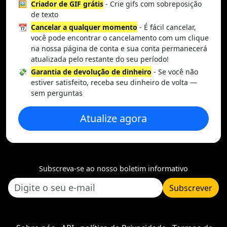
🖼️
Criador de GIF grátis
- Crie gifs com sobreposição
de texto
📆
Cancelar a qualquer momento
- É fácil cancelar,
você pode encontrar o cancelamento com um clique
na nossa página de conta e sua conta permanecerá
atualizada pelo restante do seu período!
💸
Garantia de devolução de dinheiro
- Se você não
estiver satisfeito, receba seu dinheiro de volta —
sem perguntas
Atualize agora
Subscreva-se ao nosso boletim informativo
Subscrever