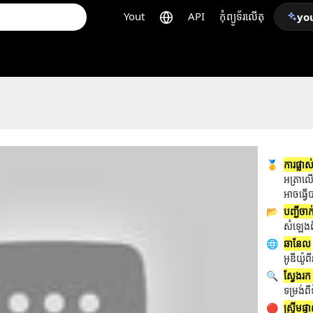
Yout
API
កុំព្យូទ័រលើតុ
yo
🥇
ការផ្លាស
អត្រាលើច
អាចធ្វើ
📂
បញ្ជីចាក
សំឡេងពី
🌐
ឆានែល
អូឌីយ៉ូព
🔍
ស្វែងរក 
ទម្រង់ពី
🔴
ស្ទ្រីម​ផ្ទ