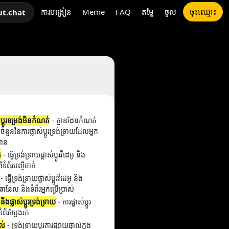
ចុះឈ្មោះ
ការបង្រៀន
Meme
FAQ
តម្លៃ
ចូល
ut.chat
់ប្តូរទម្រង់មិនកំណត់
- គ្មានដែនកំណត់
ំនួននៃការផ្លាស់ប្តូរទ្រង់ទ្រាយដែលអ្នក
បាន
់
- ធ្វើទ្រង់ទ្រាយផ្លាស់ប្តូរវីដេអូ និង
ទំព័របញ្ជីចាក់
- ធ្វើទ្រង់ទ្រាយផ្លាស់ប្តូរវីដេអូ និង
ីឆានែល និងទំព័រអ្នកប្រើប្រាស់
និងផ្លាស់ប្តូរទ្រង់ទ្រាយ
- ការផ្លាស់ប្តូរ
ទំព័រស្វែងរក
ាល់
- ទ្រង់ទ្រាយ​ប្ដូរ​ការ​ផ្សាយ​ផ្ទាល់​ក្នុង​