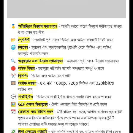
🥇
অনিয়ন্ত্রিত বিন্যাস স্থানান্তর
- আপনি করতে পারেন বিন্যাস স্থানান্তর সংখ্যা
উপর কোন হার সীমা
📂
প্লেলিস্ট
- প্লেলিস্ট পৃষ্ঠা থেকে ভিডিও এবং অডিও ফরম্যাট শিফট করুন
🌐
চ্যানেল
- চ্যানেল এবং ব্যবহারকারীর পৃষ্ঠাগুলি থেকে ভিডিও এবং অডিও
ফরম্যাট পরিবর্তন করুন
🔍
অনুসন্ধান এবং বিন্যাস স্থানান্তর
- অনুসন্ধান পৃষ্ঠা থেকে বিন্যাস স্থানান্তর
🔴
লাইভ স্ট্রিম
- ফরম্যাট পরিবর্তন সরাসরি সম্প্রচার সম্পূর্ণ গুণমানে
✂️
ক্লিপিং
- ভিডিও এবং অডিও অংশ কাটা
🎞️
সর্বোচ্চ গুণমান
- 8k, 4k, 1080p, 720p ভিডিও এবং 320kbit/s
অডিও পান
💬
সাবটাইটেল
- ভিডিওতে সাবটাইটেল থাকলে সেগুলি যোগ করতে পারবেন
🖼️
GIF মেকার বিনামূল্যে
- টেক্সট ওভারলে দিয়ে জিআইএফ তৈরি করুন
📆
যেকোনো সময় বাতিল করুন
- এটি বাতিল করা সহজ, আপনি আমাদের অ্যাকাউন্ট
পৃষ্ঠায় এক ক্লিকে বাতিলকরণ খুঁজে পেতে পারেন এবং আপনার অ্যাকাউন্টটি
আপনার মেয়াদের বাকি সময়ের জন্য আপগ্রেড থাকবে!
💸
টাকা ফেরতের গ্যারান্টি
- যদি আপনি সন্তুষ্ট না হন, তাহলে আপনার টাকা ফেরত