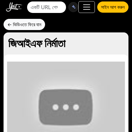
সাইন আপ করুন
← ভিডিওতে ফিরে যান
জিআইএফ নির্মাতা