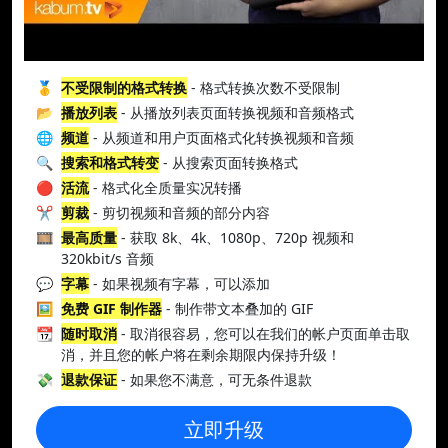
🥇
不受限制的格式转换
- 格式转换次数不受限制
📂
播放列表
- 从播放列表页面转换视频和音频格式
🌐
频道
- 从频道和用户页面格式化转换视频和音频
🔍
搜索和格式转变
- 从搜索页面转换格式
🔴
活流
- 格式化全质量实况转播
✂️
剪裁
- 剪切视频和音频的部分内容
🎞️
最高质量
- 获取 8k、4k、1080p、720p 视频和
320kbit/s 音频
💬
字幕
- 如果视频有字幕，可以添加
🖼️
免费 GIF 制作器
- 制作带文本叠加的 GIF
📆
随时取消
- 取消很容易，您可以在我们的帐户页面单击取
消，并且您的帐户将在剩余期限内保持升级！
💸
退款保证
- 如果您不满意，可无条件退款
立即升级