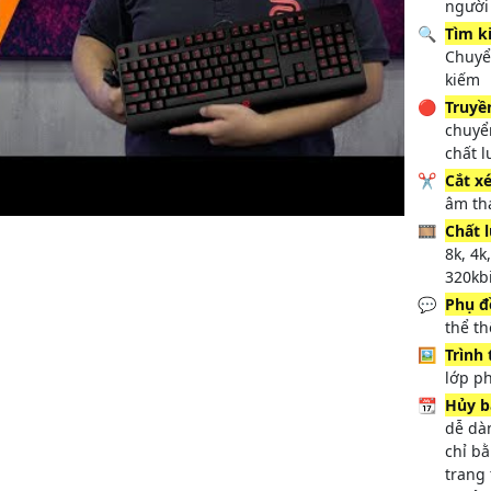
người
🔍
Tìm k
Chuyể
kiếm
🔴
Truyề
chuyển
chất 
✂️
Cắt x
âm th
🎞️
Chất 
8k, 4
320kbi
💬
Phụ đ
thể t
🖼️
Trình
lớp p
📆
Hủy b
dễ dà
chỉ b
trang 