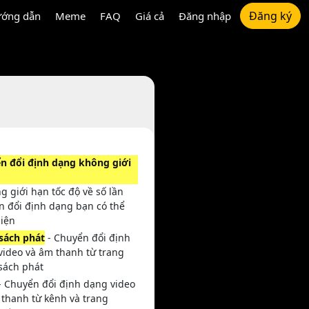
Đăng ký
ớng dẫn
Meme
FAQ
Giá cả
Đăng nhập
n đổi định dạng không giới
g giới hạn tốc độ về số lần
n đổi định dạng bạn có thể
hiện
sách phát
- Chuyển đổi định
video và âm thanh từ trang
sách phát
- Chuyển đổi định dạng video
 thanh từ kênh và trang