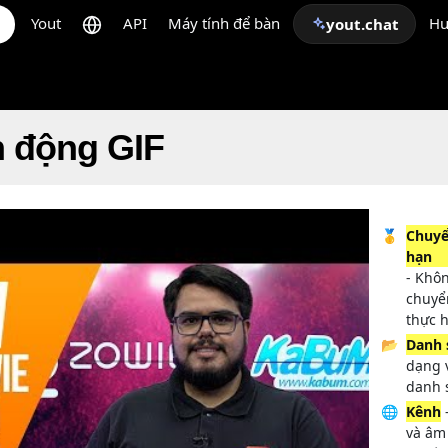
Yout
API
Máy tính để bàn
Hư
yout.chat
h động GIF
🥇
Chuyể
hạn
- Khôn
chuyể
thực 
📂
Danh 
dạng 
danh 
🌐
Kênh
và âm