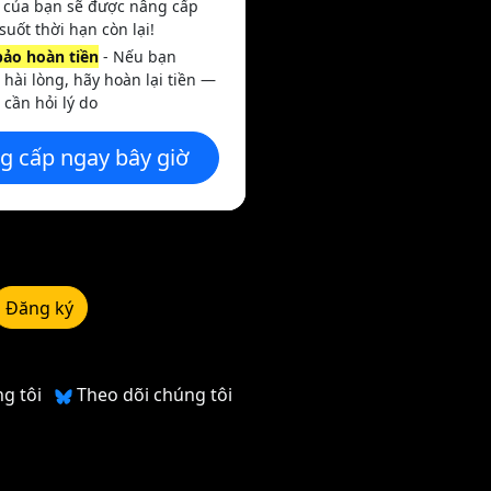
 của bạn sẽ được nâng cấp
suốt thời hạn còn lại!
ảo hoàn tiền
- Nếu bạn
hài lòng, hãy hoàn lại tiền —
cần hỏi lý do
g cấp ngay bây giờ
Đăng ký
ng tôi
Theo dõi chúng tôi