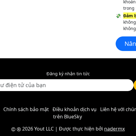
khoản
trong 
💸
Đảm b
không 
không 
Nân
Đăng ký nhận tin tức
Chính sách bảo mật
Điều khoản dịch vụ
Liên hệ với chú
trên BlueSky
2026 Yout LLC
| Được thực hiện bởi
nadermx