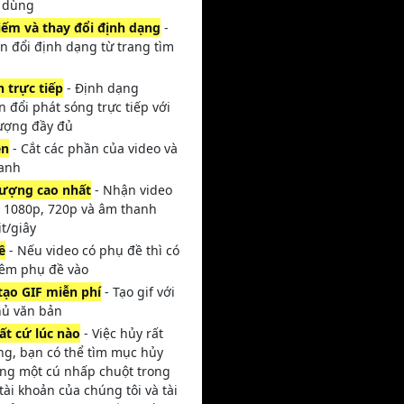
 dùng
iếm và thay đổi định dạng
-
n đổi định dạng từ trang tìm
n trực tiếp
- Định dạng
 đổi phát sóng trực tiếp với
lượng đầy đủ
én
- Cắt các phần của video và
anh
lượng cao nhất
- Nhận video
k, 1080p, 720p và âm thanh
t/giây
ề
- Nếu video có phụ đề thì có
hêm phụ đề vào
 tạo GIF miễn phí
- Tạo gif với
hủ văn bản
ất cứ lúc nào
- Việc hủy rất
ng, bạn có thể tìm mục hủy
ằng một cú nhấp chuột trong
tài khoản của chúng tôi và tài