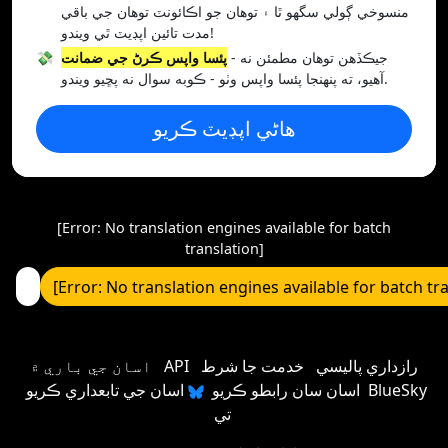
منسوخي ڳولي سگهو ٿا ۽ توهان جو اڪائونٽ توهان جي باقي
مدت تائين اپڊيٽ ٿي ويندو!
- جيڪڏهن توهان مطمئن نه
پئسا واپس ڪرڻ جي ضمانت
💸
آهيو، ته پنهنجا پئسا واپس وٺو - ڪوبه سوال نه پڇيو ويندو.
هاڻي اپڊيٽ ڪريو
[Error: No translation engines available for batch
translation]
[Error: No translation engines available for batch tr
رازداري پاليسي
خدمت جا شرط
API
اسان جي باري ۾
اسان سان رابطو ڪريو
اسان جي تابعداري ڪريو BlueSky
تي