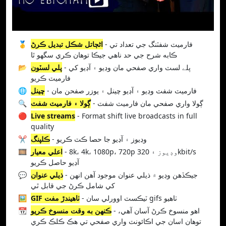
- فارميٽ شفٽنگ جي تعداد تي
اڻڄاتل شڪل تبديل ڪرڻ
🥇
ڪابه شرح جي حد ناهي جيڪا توهان ڪري سگهو ٿا
- پلے لسٽ واري صفحي مان وڊيو ۽ آڊيو کي
پلي لسٽون
📂
فارميٽ ڪريو
- فارميٽ شفٽ وڊيو ۽ آڊيو چينل ۽ يوزر صفحن مان
چينل
🌐
- ڳولا واري صفحي مان فارميٽ شفٽ
ڳولا ۽ فارميٽ شفٽ
🔍
🔴
Live streams
- Format shift live broadcasts in full
quality
- وڊيوز ۽ آڊيو جا حصا ڪٽ ڪريو
ڪلپنگ
✂️
- 8k، 4k، 1080p، 720p وڊيوز ۽ 320kbit/s
اعلي معيار
🎞️
آڊيو حاصل ڪريو
- جيڪڏهن وڊيو ۾ ذيلي عنوان موجود آهن انهن
ذيلي عنوان
💬
کي شامل ڪرڻ جي قابل ٿي
- ٽيڪسٽ اوورلي سان gifs ٺاهيو
GIF ٺاهيندڙ مفت
🖼️
- اهو منسوخ ڪرڻ آسان آهي،
ڪنهن به وقت منسوخ ڪريو
📆
توهان اسان جي اڪائونٽ واري صفحي تي هڪ ڪلڪ ڪري