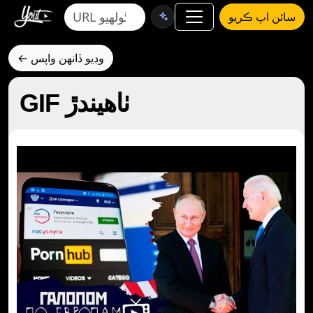
سائن اپ ڪريو
← وڊيو ڏانهن واپس
GIF ٺاهيندڙ