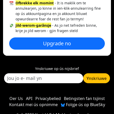
📆
Ofbrekke elk momint
- It is maklik om te
annulearjen, jo kinne in ien-klik-annulearring fine
op ús akkountpagina en jo akkount bliuwt
opwurdearre foar de rest fan jo termyn!
💸
Jild-werom-garânsje
- As jo net tefreden binne,
krije jo jild werom - gjin fragen steld
Upgrade no
Ynskriuwe op ús nijsbrief
Ynskriuwe
Oer Us
API
Privacybelied
Betingsten fan tsjinst
Kontakt mei ús opnimme
Folgje ús op BlueSky