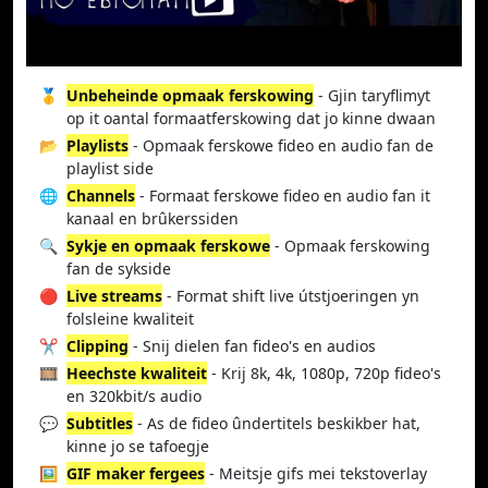
🥇
Unbeheinde opmaak ferskowing
- Gjin taryflimyt
op it oantal formaatferskowing dat jo kinne dwaan
📂
Playlists
- Opmaak ferskowe fideo en audio fan de
playlist side
🌐
Channels
- Formaat ferskowe fideo en audio fan it
kanaal en brûkerssiden
🔍
Sykje en opmaak ferskowe
- Opmaak ferskowing
fan de sykside
🔴
Live streams
- Format shift live útstjoeringen yn
folsleine kwaliteit
✂️
Clipping
- Snij dielen fan fideo's en audios
🎞️
Heechste kwaliteit
- Krij 8k, 4k, 1080p, 720p fideo's
en 320kbit/s audio
💬
Subtitles
- As de fideo ûndertitels beskikber hat,
kinne jo se tafoegje
🖼️
GIF maker fergees
- Meitsje gifs mei tekstoverlay