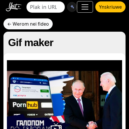
Ynskriuwe
← Werom nei fideo
Gif maker