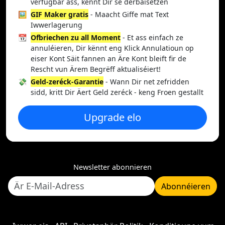
verfügbar ass, kënnt Dir se derbäisetzen
🖼️
GIF Maker gratis
- Maacht Giffe mat Text
Iwwerlagerung
📆
Ofbriechen zu all Moment
- Et ass einfach ze
annuléieren, Dir kënnt eng Klick Annulatioun op
eiser Kont Säit fannen an Äre Kont bleift fir de
Rescht vun Ärem Begrëff aktualiséiert!
💸
Geld-zeréck-Garantie
- Wann Dir net zefridden
sidd, kritt Dir Äert Geld zeréck - keng Froen gestallt
Upgrade elo
Newsletter abonnieren
Abonnéieren