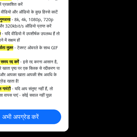
में प्रकाशित करें
 वीडियो और ऑडियो के कुछ हिस्से काटें
ुणवत्ता
- 8k, 4k, 1080p, 720p
और 320kbit/s ऑडियो प्राप्त करें
क
- यदि वीडियो में उपशीर्षक उपलब्ध हैं तो
़ने में सक्षम हों
ाता मुफ़्त
- टेक्स्ट ओवरले के साथ GIF
समय रद्द करें
- इसे रद्द करना आसान है,
 खाता पृष्ठ पर एक क्लिक से रद्दीकरण पा
ैं और आपका खाता आपकी शेष अवधि के
रेड रहता है!
स गारंटी
- यदि आप संतुष्ट नहीं हैं, तो
सा वापस पाएं - कोई सवाल नहीं पूछा
अभी अपग्रेड करें