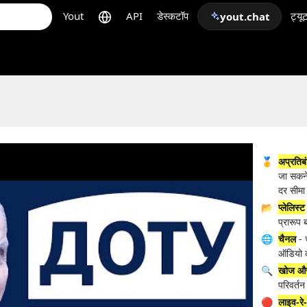
Yout
API
डेस्कटॉप
ट्यू
yout.chat
🥇
अप्रतिबं
जा सकने 
दर सीमा 
📂
प्लेलिस्ट
प्रारूप ब
🌐
चैनल
- 
ऑडियो क
🔍
खोज और 
परिवर्तन
🔴
लाइव-रे-