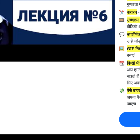
गुणवत्ता 
✂️
कतरन
-
🎞️
उच्चतम ग
वीडियो 
💬
उपशीर्ष
उन्हें जोड
🖼️
GIF निर्म
बनाएं
📆
किसी भी 
आप हमारे
सकते ह
लिए अपग्
💸
पैसे वाप
अपना पै
जाएगा