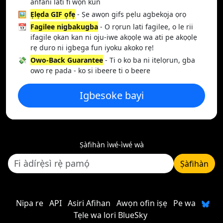
anfani lati fi wọn kun
🖼️
Ẹlẹda GIF ọfẹ
- Ṣe awọn gifs pẹlu agbekọja ọrọ
📆
Fagilee nigbakugba
- O rọrun lati fagilee, o le rii
ifagile ọkan kan ni oju-iwe akọọlẹ wa ati pe akọọlẹ
rẹ duro ni igbega fun iyoku akoko rẹ!
💸
Owo-Back Guarantee
- Ti o ko ba ni itẹlọrun, gba
owo rẹ pada - ko si ibeere ti o beere
Igbesoke bayi
Ṣàfihàn ìwé-ìwé wà
Ṣàfihàn
Nipa re
API
Asiri Afihan
Awọn ofin iṣẹ
Pe wa
Tẹle wa lori BlueSky