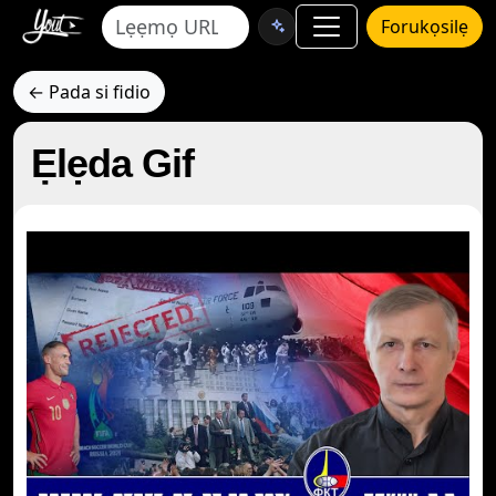
Forukọsilẹ
← Pada si fidio
Ẹlẹda Gif