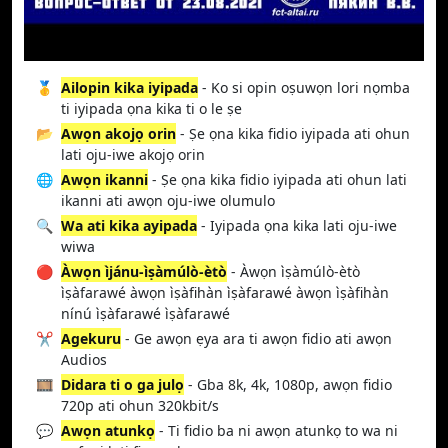
🥇
Ailopin kika iyipada
- Ko si opin oṣuwọn lori nọmba
ti iyipada ọna kika ti o le ṣe
📂
Awọn akojọ orin
- Ṣe ọna kika fidio iyipada ati ohun
lati oju-iwe akojọ orin
🌐
Awọn ikanni
- Ṣe ọna kika fidio iyipada ati ohun lati
ikanni ati awọn oju-iwe olumulo
🔍
Wa ati kika ayipada
- Iyipada ọna kika lati oju-iwe
wiwa
🔴
Àwọn ìjánu-ìṣàmúlò-ètò
- Àwọn ìṣàmúlò-ètò
ìṣàfarawé àwọn ìṣàfihàn ìṣàfarawé àwọn ìṣàfihàn
nínú ìṣàfarawé ìṣàfarawé
✂️
Agekuru
- Ge awọn ẹya ara ti awọn fidio ati awọn
Audios
🎞️
Didara ti o ga julọ
- Gba 8k, 4k, 1080p, awọn fidio
720p ati ohun 320kbit/s
💬
Awọn atunkọ
- Ti fidio ba ni awọn atunkọ to wa ni