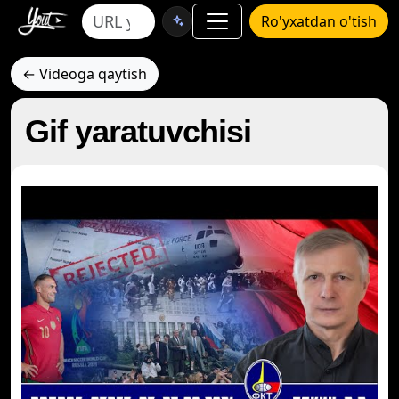
Ro'yxatdan o'tish
← Videoga qaytish
Gif yaratuvchisi