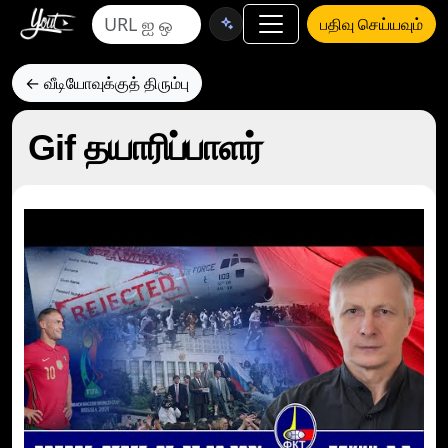
பதிவு செய்யவும்
← வீடியோவுக்குத் திரும்பு
Gif தயாரிப்பாளர்