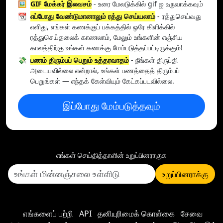
🖼️
GIF மேக்கர் இலவசம்
- உரை மேலடுக்கில் gif ஐ உருவாக்கவும்
📆
எப்போது வேண்டுமானாலும் ரத்து செய்யலாம்
- ரத்துசெய்வது
எளிது, எங்கள் கணக்குப் பக்கத்தில் ஒரே கிளிக்கில்
ரத்துசெய்தலைக் காணலாம், மேலும் உங்களின் எஞ்சிய
காலத்திற்கு உங்கள் கணக்கு மேம்படுத்தப்பட்டிருக்கும்!
💸
பணம் திரும்பப் பெறும் உத்தரவாதம்
- நீங்கள் திருப்தி
அடையவில்லை என்றால், உங்கள் பணத்தைத் திரும்பப்
பெறுங்கள் — எந்தக் கேள்வியும் கேட்கப்படவில்லை.
இப்போது மேம்படுத்தவும்
எங்கள் செய்தித்தாளின் உறுப்பினராகுக
உறுப்பினராக்கு
எங்களைப் பற்றி
API
தனியுரிமைக் கொள்கை
சேவை