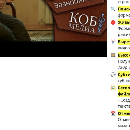
стран
🔍
Поиск
форма
🔴
Живы
Форма
режим
✂️
Выре
видео
🎞️
Высо
Получ
720p 
💬
Субт
субти
🖼️
Беспл
файл
- Соз
текст
📆
Отме
Отмен
может