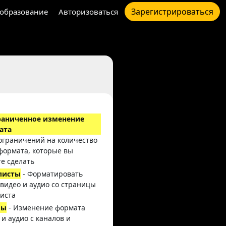
Зарегистрироваться
образование
Авторизоваться
раниченное изменение
ата
 ограничений на количество
формата, которые вы
е сделать
листы
- Форматировать
 видео и аудио со страницы
иста
лы
- Изменение формата
 и аудио с каналов и