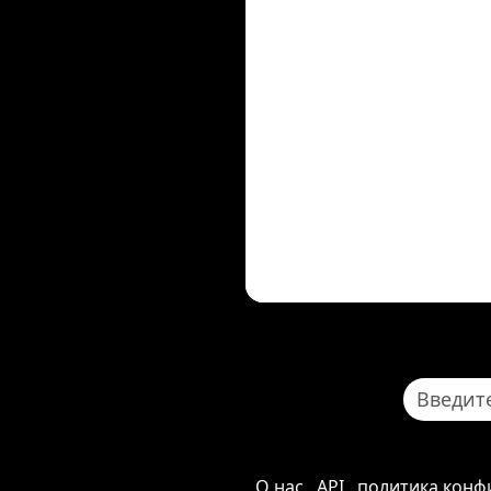
О нас
API
политика конф