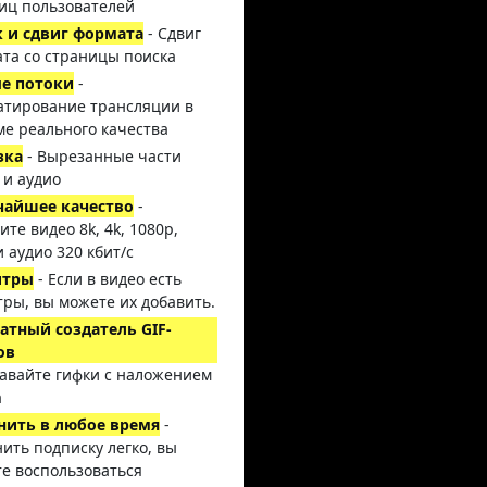
иц пользователей
 и сдвиг формата
- Сдвиг
та со страницы поиска
е потоки
-
тирование трансляции в
е реального качества
зка
- Вырезанные части
 и аудио
чайшее качество
-
ите видео 8k, 4k, 1080p,
и аудио 320 кбит/с
итры
- Если в видео есть
тры, вы можете их добавить.
атный создатель GIF-
ов
давайте гифки с наложением
а
нить в любое время
-
ить подписку легко, вы
е воспользоваться