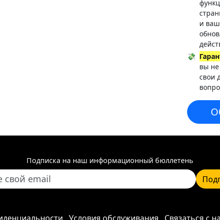
функц
стран
и ваш
обнов
дейст
💸
Гаран
вы не
свои 
вопро
О
Подписка на наш информационный бюллетень
Под
иденциальности
Условия обслуживания
Связаться с н