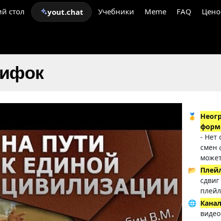
й стол
Учебники
Meme
FAQ
Цено
yout.chat
гифок
🥇
Неог
форм
- Нет
смен 
может
📂
Плей
сдвиг
плейл
🌐
Кана
видео