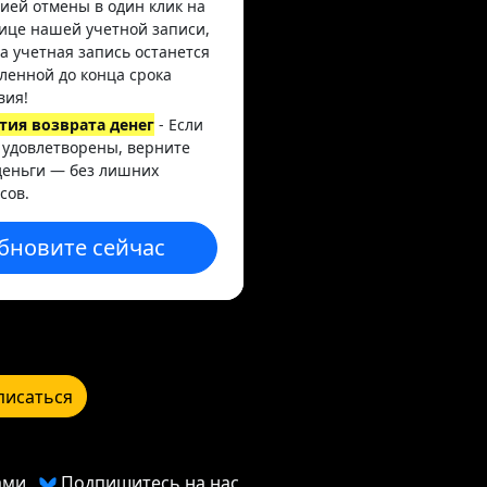
ией отмены в один клик на
ице нашей учетной записи,
а учетная запись останется
ленной до конца срока
вия!
тия возврата денег
- Если
 удовлетворены, верните
деньги — без лишних
сов.
бновите сейчас
писаться
ами
Подпишитесь на нас