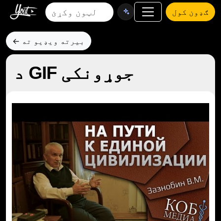
ګډون کول
← بیرته ویډیو ته
د GIF جوړونکی