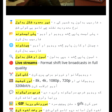
- د فارمیټ بدلون په شمیر کې د
غیر محدود شکل بدلول
🥇
نرخ محدودیت نشته چې تاسو یې کولی شئ
- د پلی لیست پاڼې څخه ویډیو او آډیو
پلی لیستونه
📂
فارمیټ بدل کړئ
- د چینل او کارن پاڼو څخه ویډیو او آډیو
چینلونه
🌐
فارمیټ بدل کړئ
- د لټون پاڼې څخه د بڼې بدلون
لټون او شکل بدلول
🔍
🔴
Live streams
- Format shift live broadcasts in full
quality
- د ویډیوګانو او غږونو برخې پرې کړئ
کلپ کول
✂️
- 8k، 4k، 1080p، 720p ویډیوګانې او
لوړ کیفیت
🎞️
320kbit/s آډیو ترلاسه کړئ
- که ویډیو فرعي سرلیکونه ولري د دې
فرعي سرلیکونه
💬
وړتیا ولرئ چې اضافه کړئ
- د متن پوښښ سره gifs جوړ کړئ
د GIF جوړونکی وړیا
🖼️
- لغوه کول اسانه دي، تاسو کولی شئ
هر وخت لغوه کړئ
📆