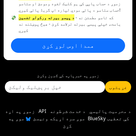
زموږ د حساب پاڼې کې یو کلیک لغوه ومومئ او ستاسو
حساب ستاسو د پاتې مودې لپاره اپ گریڈ پاتې کیږي!
- که تاسو مطمئن نه
د پیسو بیرته ورکولو تضمین
💸
یاست، خپلې پیسې بیرته ترلاسه کړئ - هیڅ پوښتنه نه
کیږي
همدا اوس لوړ کړئ
زموږ په خبرپاڼه کې ګډون وکړئ
غړیتوب
د محرمیت پالیسي
د خدمت شرطونه
API
زموږ په اړه
موږ سره اړیکه ونیسئ
موږ په BlueSky کې تعقیب
کړئ