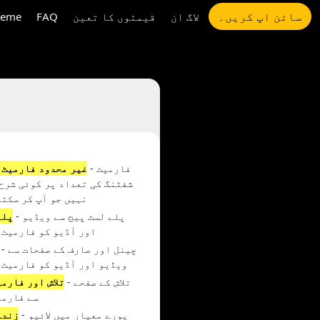
سائن اپ کریں۔
لاگ ان
قیمتوں کا تعین
FAQ
eme
- فارمیٹ
غیر محدود فارمیٹ 
شفٹنگ کی تعداد پر کوئی شرح 
نہیں جو آپ کر سکتے
- پلے لسٹ پیج سے ویڈیو
پلے
اور آڈیو کو فارمیٹ 
- چینل اور صارف کے صفحات
ویڈیو اور آڈیو کو فارمیٹ 
- تلاش کے صفحے
تلاش اور فارمی
سے فارمی
- پورے معیار میں لائیو
زندہ