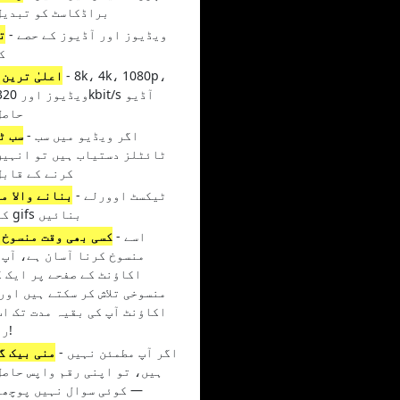
براڈکاسٹ کو تبدیل
- ویڈیوز اور آڈیوز کے حصے
ت
ک
- 8k، 4k، 1080p،
اعلیٰ ترین 
حاصل
- اگر ویڈیو میں سب
سب ٹ
ٹائٹلز دستیاب ہیں تو انہیں
کرنے کے قابل
- ٹیکسٹ اوورلے
GIF بنانے والا م
کے ساتھ gifs بنائیں
- اسے
کسی بھی وقت منسوخ 
منسوخ کرنا آسان ہے، آپ 
اکاؤنٹ کے صفحے پر ایک ک
منسوخی تلاش کر سکتے ہیں اور
اکاؤنٹ آپ کی بقیہ مدت تک اپ
رہتا ہے!
- اگر آپ مطمئن نہیں
منی بیک گ
ہیں، تو اپنی رقم واپس حاصل
— کوئی سوال نہیں پوچھا