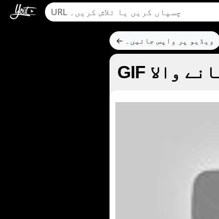
← ویڈیو پر واپس جائیں۔
 بنانے والا