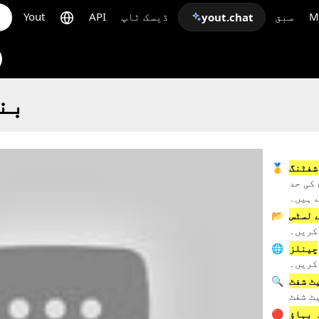
M
سبق
ڈیسک ٹاپ
API
Yout
yout.chat
GIF
شفٹنگ
🥇
کی حد
 ہیں۔
 لسٹس
📂
کریں۔
 سے
چینلز
🌐
کریں۔
ٹ شفٹ
🔍
ٹ شفٹ
 بہاؤ
🔴