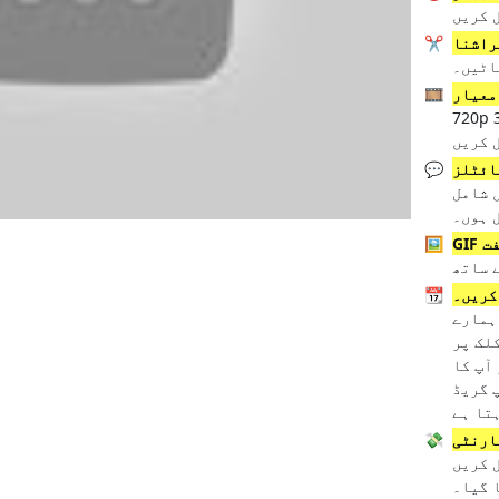
 کریں
راشنا
✂️
اٹیں۔
معیار
🎞️
720p ویڈیوز اور 320kbit/s آڈیو
 کریں
ائٹلز
💬
 شامل
 ہوں۔
فت
🖼️
کریں۔
📆
ہمارے
لک پر
 آپ کا
 گریڈ
ارنٹی
💸
 کریں
 گیا۔