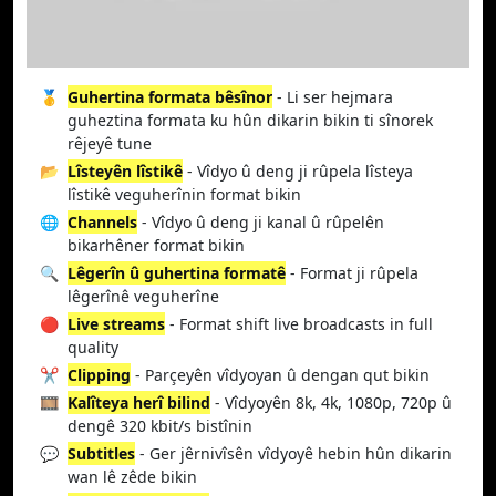
🥇
Guhertina formata bêsînor
- Li ser hejmara
guheztina formata ku hûn dikarin bikin ti sînorek
rêjeyê tune
📂
Lîsteyên lîstikê
- Vîdyo û deng ji rûpela lîsteya
lîstikê veguherînin format bikin
🌐
Channels
- Vîdyo û deng ji kanal û rûpelên
bikarhêner format bikin
🔍
Lêgerîn û guhertina formatê
- Format ji rûpela
lêgerînê veguherîne
🔴
Live streams
- Format shift live broadcasts in full
quality
✂️
Clipping
- Parçeyên vîdyoyan û dengan qut bikin
🎞️
Kalîteya herî bilind
- Vîdyoyên 8k, 4k, 1080p, 720p û
dengê 320 kbit/s bistînin
💬
Subtitles
- Ger jêrnivîsên vîdyoyê hebin hûn dikarin
wan lê zêde bikin