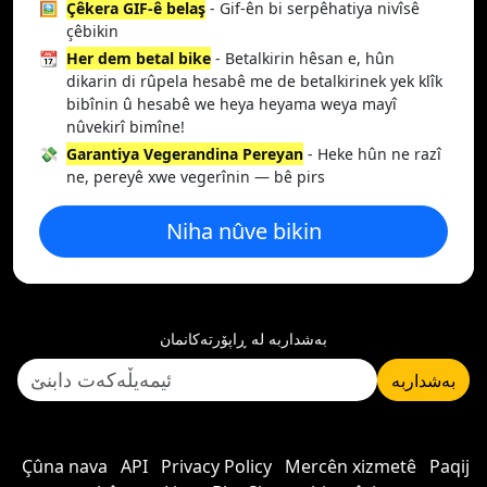
🖼️
Çêkera GIF-ê belaş
- Gif-ên bi serpêhatiya nivîsê
çêbikin
📆
Her dem betal bike
- Betalkirin hêsan e, hûn
dikarin di rûpela hesabê me de betalkirinek yek klîk
bibînin û hesabê we heya heyama weya mayî
nûvekirî bimîne!
💸
Garantiya Vegerandina Pereyan
- Heke hûn ne razî
ne, pereyê xwe vegerînin — bê pirs
Niha nûve bikin
بەشداربە لە ڕاپۆرتەکانمان
بەشداربە
Çûna nava
API
Privacy Policy
Mercên xizmetê
Paqij