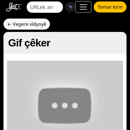
Tomar kirin
← Vegere vîdyoyê
Gif çêker