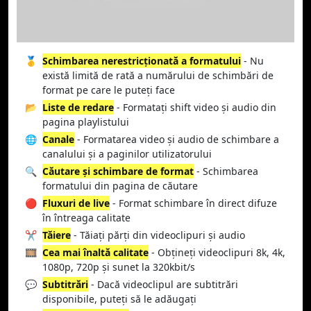
🥇
Schimbarea nerestricționată a formatului
- Nu
există limită de rată a numărului de schimbări de
format pe care le puteți face
📂
Liste de redare
- Formatați shift video și audio din
pagina playlistului
🌐
Canale
- Formatarea video și audio de schimbare a
canalului și a paginilor utilizatorului
🔍
Căutare și schimbare de format
- Schimbarea
formatului din pagina de căutare
🔴
Fluxuri de live
- Format schimbare în direct difuze
în întreaga calitate
✂️
Tăiere
- Tăiați părți din videoclipuri și audio
🎞️
Cea mai înaltă calitate
- Obțineți videoclipuri 8k, 4k,
1080p, 720p și sunet la 320kbit/s
💬
Subtitrări
- Dacă videoclipul are subtitrări
disponibile, puteți să le adăugați