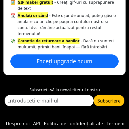
🖼️
GIF maker gratuit
- Creați gif-uri cu suprapunere
de text
📆
Anulați oricând
- Este ușor de anulat, puteți găsi o
anulare cu un clic pe pagina contului nostru și
contul dvs. rămâne actualizat pentru restul
termenului!
💸
Garanție de returnare a banilor
- Dacă nu sunteți
mulțumit, primiți banii înapoi — fără întrebări
Faceți upgrade acum
Subscrieți-vă la newsletter-ul nostru
Subscriere
Despre noi
API
Politica de confidențialitate
Termeni