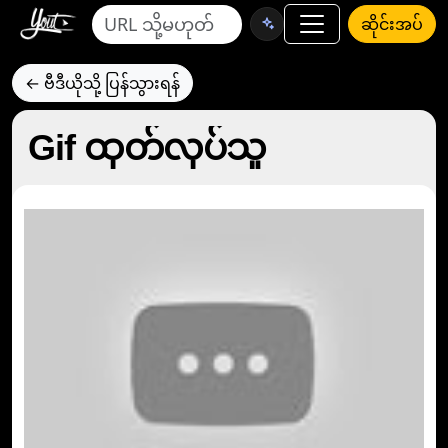
ဆိုင်းအပ်
← ဗီဒီယိုသို့ ပြန်သွားရန်
Gif ထုတ်လုပ်သူ