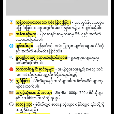
🥇
ကန့်သတ်မထားသော ပုံစံပြောင်းခြင်း။
- သင်လုပ်နိုင်သောပုံစံ
ပြောင်းခြင်းအရေအတွက်အပေါ် နှုန်းကန့်သတ်ချက်မရှိပါ။
📂
အစီအစဉ်များ
- ပြသစာရင်းစာမျက်နှာမှ ဗီဒီယိုနှင့် အသံကို
ဖော်မတ်ပြောင်းပါ။
🌐
ချန်နယ်များ
- ချန်နယ်နှင့် အသုံးပြုသူစာမျက်နှာများမှ ဗီဒီယို
နှင့် အသံကို ဖော်မတ်ပြောင်းပါ။
🔍
ရှာဖွေခြင်းနှင့် ဖော်မတ်ပြောင်းခြင်း။
- ရှာဖွေမှုစာမျက်နှာမှ
ဖော်မတ်ပြောင်းပါ။
🔴
သက်တမ်းရှိ စီးဆင်းမှုများ
- အပြည့်အဝအရည်အသွေးတွင်
format ကိုပြောင်းရွှေ့တိုက်ရိုက်ထုတ်လွှင့်
✂️
ညှပ်ခြင်း။
- ဗီဒီယိုများနှင့် အသံများ၏ အစိတ်အပိုင်းများကို
ဖြတ်တောက်ပါ။
🎞️
အမြင့်ဆုံးအရည်အသွေး
- 8k၊ 4k၊ 1080p၊ 720p ဗီဒီယိုများ
နှင့် 320kbit/s အသံကို ရယူပါ
💬
စာတန်းထိုး
- ဗီဒီယိုတွင် စာတန်းထိုးများ ရနိုင်လျှင် ၎င်းတို့ကို
ထည့်နိုင်သည်။