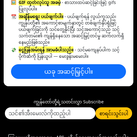
🖼️
GIF ထုတ်လုပ်သူ အခမဲ့
- စာသားထပ်ဆင့်ခြင်းဖြင့် gifs
ပြုလုပ်ပါ။
📆
အချိန်မရွေး ပယ်ဖျက်ပါ။
- ပယ်ဖျက်ရန် လွယ်ကူသည်၊
ကျွန်ုပ်တို့၏ အကောင့်စာမျက်နှာတွင် တစ်ချက်နှိပ်ရုံဖြင့်
ပယ်ဖျက်ခြင်းကို သင်တွေ့နိုင်ပြီး သင့်အကောင့်သည် သင့်
သက်တမ်း၏ ကျန်ရှိနေသော အဆင့်မြှင့်တင်မှု ဆက်လက်ရှိ
နေမည်ဖြစ်သည်။
💸
ငွေပြန်အမ်းရန် အာမခံပါသည်။
- သင်မကျေနပ်ပါက သင့်
ပိုက်ဆံကို ပြန်ယူပါ — မေးခွန်းမမေးပါ။
ယခု အဆင့်မြှင့်ပါ။
ကျွန်တော်တို့ရဲ့သတင်းလွှာ Subscribe
စာရင်းသွင်းပါ