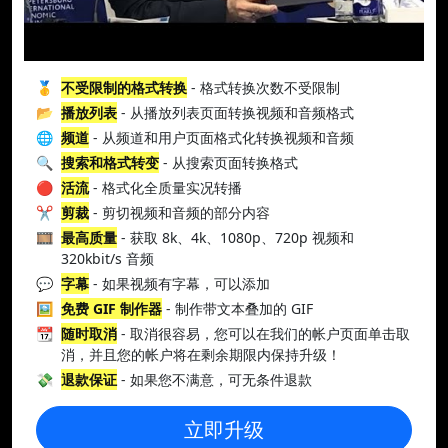
🥇
不受限制的格式转换
- 格式转换次数不受限制
📂
播放列表
- 从播放列表页面转换视频和音频格式
🌐
频道
- 从频道和用户页面格式化转换视频和音频
🔍
搜索和格式转变
- 从搜索页面转换格式
🔴
活流
- 格式化全质量实况转播
✂️
剪裁
- 剪切视频和音频的部分内容
🎞️
最高质量
- 获取 8k、4k、1080p、720p 视频和
320kbit/s 音频
💬
字幕
- 如果视频有字幕，可以添加
🖼️
免费 GIF 制作器
- 制作带文本叠加的 GIF
📆
随时取消
- 取消很容易，您可以在我们的帐户页面单击取
消，并且您的帐户将在剩余期限内保持升级！
💸
退款保证
- 如果您不满意，可无条件退款
立即升级