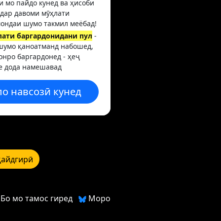
и мо пайдо кунед ва ҳисоби
дар давоми мӯҳлати
ондаи шумо такмил меёбад!
лати баргардонидани пул
-
шумо қаноатманд набошед,
онро баргардонед - ҳеҷ
е дода намешавад
ло навсозӣ кунед
қайдгирӣ
Бо мо тамос гиред
Моро