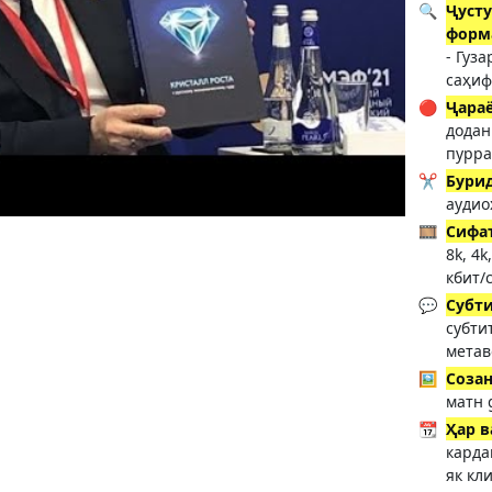
🔍
Ҷусту
форм
- Гуз
саҳиф
🔴
Ҷара
додан
пурр
✂️
Бури
аудио
🎞️
Сифа
8k, 4k
кбит/
💬
Субт
субти
метав
🖼️
Созан
матн 
📆
Ҳар в
карда
як кл