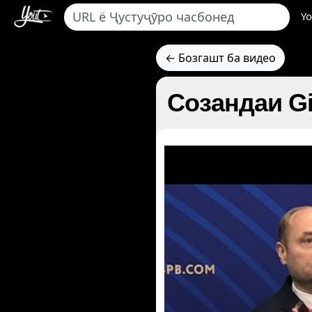
Yo
← Бозгашт ба видео
Созандаи Gi