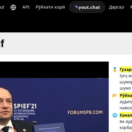
ut
API
Рӯйхати корӣ
Дарсҳо
yout.chat
f
🥇
Гуза
Ҳеҷ м
шумор
шумо 
📂
Рӯйх
аудио
навоз
🌐
Кана
ва ау
корба