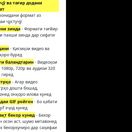
ҷӯ ва тағир додани
ат
аронидани формат аз
аи ҷустуҷӯ
ёни зинда
- Формати тағйир
и пахши зинда дар сифати
а
дани
- Қисмҳои видео ва
ҳоро буред
ти баландтарин
- Видеоҳои
, 1080p, 720p ва аудиои 320
с гиред
итрҳо
- Агар видео
трҳо дошта бошад,
онед онҳоро илова кунед
даи GIF ройгон
- Бо қабати
gif эҷод кунед
ақт бекор кунед
- Бекор
н осон аст, шумо метавонед
ик бекоркуниро дар саҳифаи