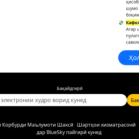
ҳисоб
шумо 
боқим
💸
Кафо
Агар 
пулат
савол
Ҳо
Бақайдгирӣ
Ба
и Корбурди Маълумоти Шахсӣ
Шартҳои хизматрасонӣ
дар BlueSky пайгирӣ кунед