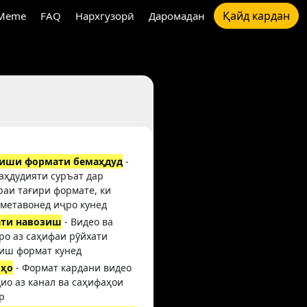
Қайд кардан
Meme
FAQ
Нархгузорӣ
Даромадан
риши формати бемаҳдуд
-
аҳдудияти суръат дар
аи тағири формате, ки
метавонед иҷро кунед
ати навозиш
- Видео ва
ро аз саҳифаи рӯйхати
иш формат кунед
лҳо
- Формат кардани видео
дио аз канал ва саҳифаҳои
р