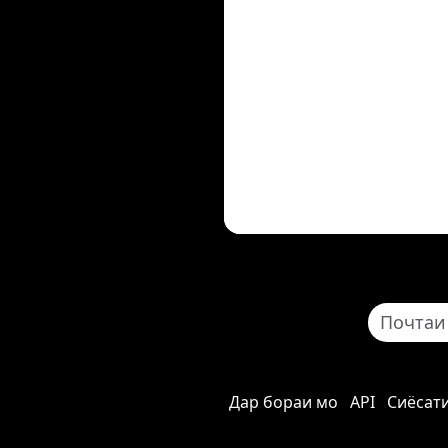
Дар бораи мо
API
Сиёсат