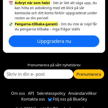
📆
Avbryt när som helst
- Det är lätt att säga upp, du
kan hitta en avbokning med ett klick på vår
kontosida och ditt konto förblir uppgraderat under
resten av din period!
💸
Pengarna-tillbaka-garanti
- Om du inte är nöjd får
du pengarna tillbaka – inga frågor ställs
Uppgradera nu
Prenumerera på vårt nyhetsbrev
Prenumerera
Om oss
API
Sekretesspolicy
Användarvillkor
Kontakta oss
Följ oss på BlueSky