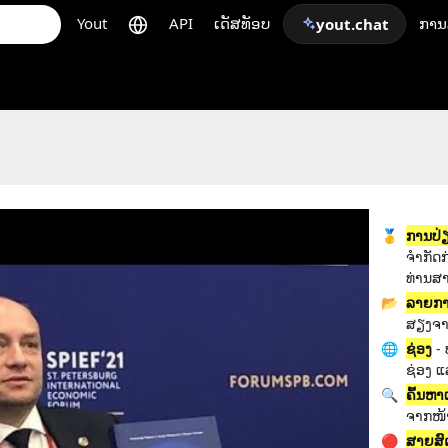
Yout
API
ເດັສທັອບ
ກາ
yout.chat
🥇
ການ​ປ່ຽນ​
ຈໍາກັດ
ທ່ານສາ
📂
ລາຍການ
ສຽງຈາ
🌐
ຊ່ອງ
- 
ຊ່ອງ ແ
🔍
ຄົ້ນຫ
ຈາກໜ
🔴
ສາຍ​ສົ