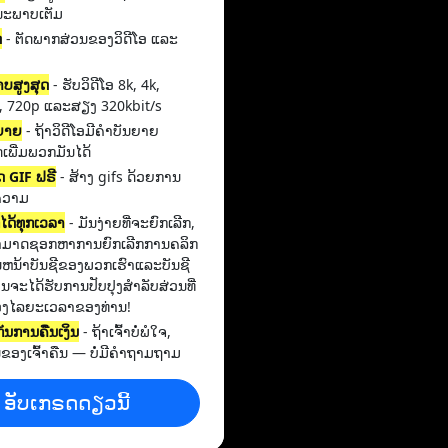
ນະພາບເຕັມ
ດ
- ຕັດພາກສ່ວນຂອງວິດີໂອ ແລະ
າບສູງສຸດ
- ຮັບວິດີໂອ 8k, 4k,
, 720p ແລະສຽງ 320kbit/s
ຍາຍ
- ຖ້າວິດີໂອມີຄໍາບັນຍາຍ
ເພີ່ມພວກມັນໄດ້
ິດ GIF ຟຣີ
- ສ້າງ gifs ດ້ວຍການ
້ຄວາມ
ກໄດ້ທຸກເວລາ
- ມັນງ່າຍທີ່ຈະຍົກເລີກ,
າມາດຊອກຫາການຍົກເລີກການຄລິກ
ຫນ້າບັນຊີຂອງພວກເຮົາແລະບັນຊີ
ນຈະໄດ້ຮັບການປັບປຸງສໍາລັບສ່ວນທີ່
ຂອງໄລຍະເວລາຂອງທ່ານ!
ັນການຄືນເງິນ
- ຖ້າເຈົ້າບໍ່ພໍໃຈ,
ິນຂອງເຈົ້າຄືນ — ບໍ່ມີຄຳຖາມຖາມ
ອັບເກຣດດຽວນີ້