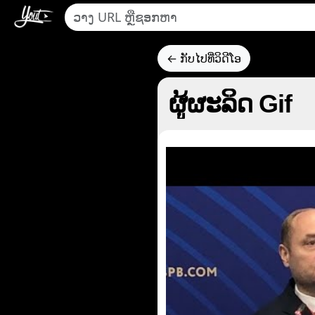
← ກັບໄປທີ່ວິດີໂອ
ຜູ້ຜະລິດ Gif