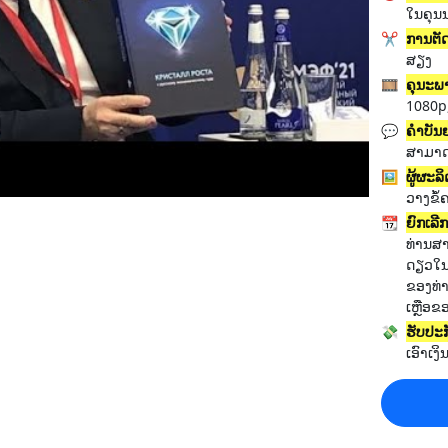
ໃນຄຸນ
✂️
ການຕັ
ສຽງ
🎞️
ຄຸນະພ
1080p
💬
ຄຳບັນ
ສາມາດ
🖼️
ຜູ້ຜະລ
ວາງຂໍ
📆
ຍົກເລີ
ທ່ານສ
ດຽວໃນ
ຂອງທ່າ
ເຫຼືອ
💸
ຮັບປະກ
ເອົາເງ