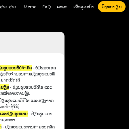
ລົງທະບຽນ
ນສອນສອນ
Meme
FAQ
ລາຄາ
ເຂົ້າສູ່ລະບົບ
ຮູບ​ແບບ​ທີ່​ບໍ່​ຈໍາ​ກັດ​
- ບໍ່ມີຂອບເຂດ
ກ່ຽວກັບຈໍານວນການປ່ຽນຮູບແບບທີ່
ມາດເຮັດໄດ້
ຫຼິ້ນ
- ປ່ຽນຮູບແບບວິດີໂອ ແລະ
ກໜ້າລາຍການຫຼິ້ນ
ປ່ຽນຮູບແບບວິດີໂອ ແລະສຽງຈາກ
ລະໜ້າຜູ້ໃຊ້
າແລະປ່ຽນຮູບແບບ
- ປ່ຽນຮູບແບບ
້າຊອກຫາ
ດ
- ປ່ຽນຮູບແບບການຖ່າຍທອດສົດ