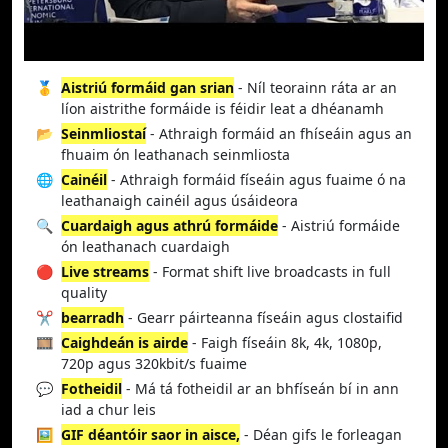
🥇
Aistriú formáid gan srian
- Níl teorainn ráta ar an
líon aistrithe formáide is féidir leat a dhéanamh
📂
Seinmliostaí
- Athraigh formáid an fhíseáin agus an
fhuaim ón leathanach seinmliosta
🌐
Cainéil
- Athraigh formáid físeáin agus fuaime ó na
leathanaigh cainéil agus úsáideora
🔍
Cuardaigh agus athrú formáide
- Aistriú formáide
ón leathanach cuardaigh
🔴
Live streams
- Format shift live broadcasts in full
quality
✂️
bearradh
- Gearr páirteanna físeáin agus clostaifid
🎞️
Caighdeán is airde
- Faigh físeáin 8k, 4k, 1080p,
720p agus 320kbit/s fuaime
💬
Fotheidil
- Má tá fotheidil ar an bhfíseán bí in ann
iad a chur leis
🖼️
GIF déantóir saor in aisce,
- Déan gifs le forleagan