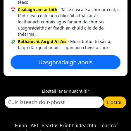
téacs
📆
Cealaigh am ar bith
- Tá sé éasca é a chur ar ceal, is
féidir leat cealú aon chliceáil a fháil ar ár
leathanach cuntais agus fanann do chuntas
uasghrádaithe ar feadh an chuid eile de do
théarma!
💸
Ráthaíocht Airgid Ar Ais
- Mura bhfuil tú sásta,
faigh d’airgead ar ais — gan aon cheist a chur
Uasghrádaigh anois
Liostáil lenár nuachtlitir
Liostáil
Fúinn
API
Beartas Príobháideachta
Téarmaí