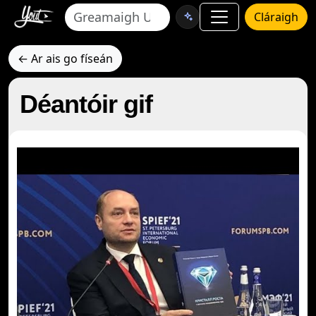
Cláraigh
← Ar ais go físeán
Déantóir gif