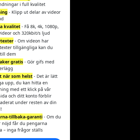
ndningar i full kvalitet
ning
- Klipp ut delar av videor
ud
a kvalitet
- Få 8k, 4k, 1080p,
ideor och 320kbit/s ljud
texter
- Om videon har
exter tillgängliga kan du
till dem
aker gratis
- Gör gifs med
verlägg
t när som helst
- Det är lätt
ga upp, du kan hitta en
ing med ett klick på vår
ida och ditt konto förblir
aderat under resten av din
!
rna-tillbaka-garanti
- Om du
r nöjd får du pengarna
ka – inga frågor ställs