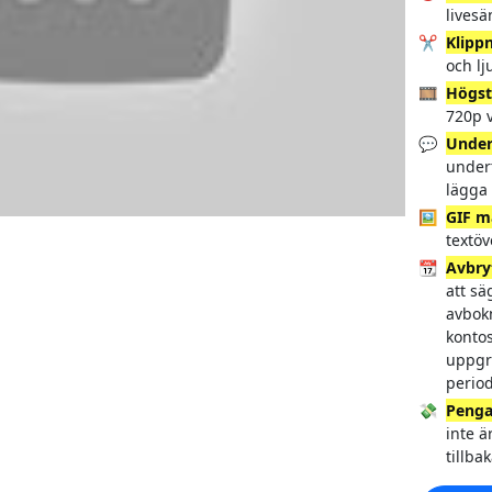
livesä
✂️
Klipp
och lj
🎞️
Högst
720p v
💬
Under
undert
lägga 
🖼️
GIF m
textö
📆
Avbry
att sä
avbokn
kontos
uppgr
period
💸
Penga
inte ä
tillba