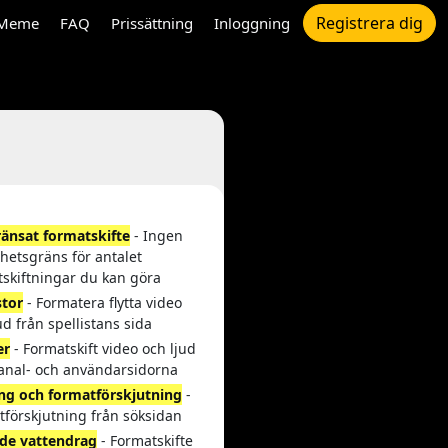
Registrera dig
Meme
FAQ
Prissättning
Inloggning
änsat formatskifte
- Ingen
hetsgräns för antalet
tskiftningar du kan göra
stor
- Formatera flytta video
ud från spellistans sida
er
- Formatskift video och ljud
kanal- och användarsidorna
ng och formatförskjutning
-
tförskjutning från söksidan
de vattendrag
- Formatskifte