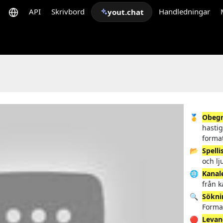
API
Skrivbord
Handledningar
yout.chat
🥇
Obegr
hastig
forma
📂
Spelli
och lj
🌐
Kanal
från 
🔍
Sökni
Forma
🔴
Levan