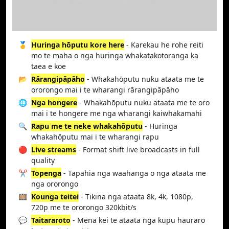
🥇
Huringa hōputu kore here
- Karekau he rohe reiti
mo te maha o nga huringa whakatakotoranga ka
taea e koe
📂
Rārangipāpāho
- Whakahōputu nuku ataata me te
ororongo mai i te wharangi rārangipāpāho
🌐
Nga hongere
- Whakahōputu nuku ataata me te oro
mai i te hongere me nga wharangi kaiwhakamahi
🔍
Rapu me te neke whakahōputu
- Huringa
whakahōputu mai i te wharangi rapu
🔴
Live streams
- Format shift live broadcasts in full
quality
✂️
Topenga
- Tapahia nga waahanga o nga ataata me
nga ororongo
🎞️
Kounga teitei
- Tikina nga ataata 8k, 4k, 1080p,
720p me te ororongo 320kbit/s
💬
Taitararoto
- Mena kei te ataata nga kupu hauraro