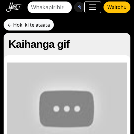
Waitohu
← Hoki ki te ataata
Kaihanga gif