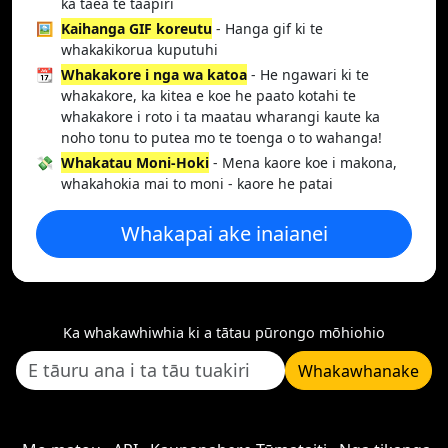
ka taea te taapiri
🖼️
Kaihanga GIF koreutu
- Hanga gif ki te
whakakikorua kuputuhi
📆
Whakakore i nga wa katoa
- He ngawari ki te
whakakore, ka kitea e koe he paato kotahi te
whakakore i roto i ta maatau wharangi kaute ka
noho tonu to putea mo te toenga o to wahanga!
💸
Whakatau Moni-Hoki
- Mena kaore koe i makona,
whakahokia mai to moni - kaore he patai
Whakapai ake inaianei
Ka whakawhiwhia ki a tātau pūrongo mōhiohio
Whakawhanake