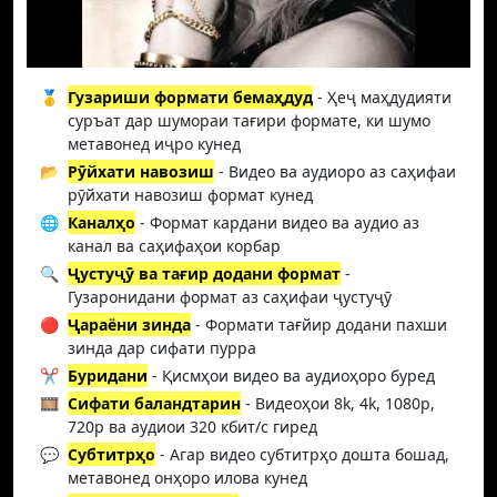
🥇
Гузариши формати бемаҳдуд
- Ҳеҷ маҳдудияти
суръат дар шумораи тағири формате, ки шумо
метавонед иҷро кунед
📂
Рӯйхати навозиш
- Видео ва аудиоро аз саҳифаи
рӯйхати навозиш формат кунед
🌐
Каналҳо
- Формат кардани видео ва аудио аз
канал ва саҳифаҳои корбар
🔍
Ҷустуҷӯ ва тағир додани формат
-
Гузаронидани формат аз саҳифаи ҷустуҷӯ
🔴
Ҷараёни зинда
- Формати тағйир додани пахши
зинда дар сифати пурра
✂️
Буридани
- Қисмҳои видео ва аудиоҳоро буред
🎞️
Сифати баландтарин
- Видеоҳои 8k, 4k, 1080p,
720p ва аудиои 320 кбит/с гиред
💬
Субтитрҳо
- Агар видео субтитрҳо дошта бошад,
метавонед онҳоро илова кунед