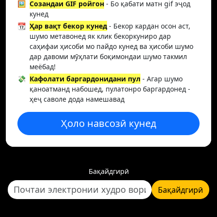
🖼️
Созандаи GIF ройгон
- Бо қабати матн gif эҷод
кунед
📆
Ҳар вақт бекор кунед
- Бекор кардан осон аст,
шумо метавонед як клик бекоркуниро дар
саҳифаи ҳисоби мо пайдо кунед ва ҳисоби шумо
дар давоми мӯҳлати боқимондаи шумо такмил
меёбад!
💸
Кафолати баргардонидани пул
- Агар шумо
қаноатманд набошед, пулатонро баргардонед -
ҳеҷ саволе дода намешавад
Ҳоло навсозӣ кунед
Бақайдгирӣ
Бақайдгирӣ