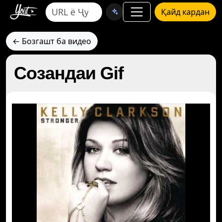
Қайд кардан
← Бозгашт ба видео
Созандаи Gif