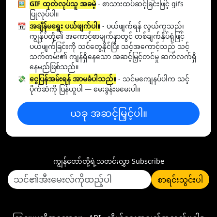
🖼️
GIF ထုတ်လုပ်သူ အခမဲ့
- စာသားထပ်ဆင့်ခြင်းဖြင့် gifs
ပြုလုပ်ပါ။
📆
အချိန်မရွေး ပယ်ဖျက်ပါ။
- ပယ်ဖျက်ရန် လွယ်ကူသည်၊
ကျွန်ုပ်တို့၏ အကောင့်စာမျက်နှာတွင် တစ်ချက်နှိပ်ရုံဖြင့်
ပယ်ဖျက်ခြင်းကို သင်တွေ့နိုင်ပြီး သင့်အကောင့်သည် သင့်
သက်တမ်း၏ ကျန်ရှိနေသော အဆင့်မြှင့်တင်မှု ဆက်လက်ရှိ
နေမည်ဖြစ်သည်။
💸
ငွေပြန်အမ်းရန် အာမခံပါသည်။
- သင်မကျေနပ်ပါက သင့်
ပိုက်ဆံကို ပြန်ယူပါ — မေးခွန်းမမေးပါ။
ယခု အဆင့်မြှင့်ပါ။
ကျွန်တော်တို့ရဲ့သတင်းလွှာ Subscribe
စာရင်းသွင်းပါ