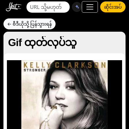
ဆိုင်းအပ်
← ဗီဒီယိုသို့ ပြန်သွားရန်
Gif ထုတ်လုပ်သူ