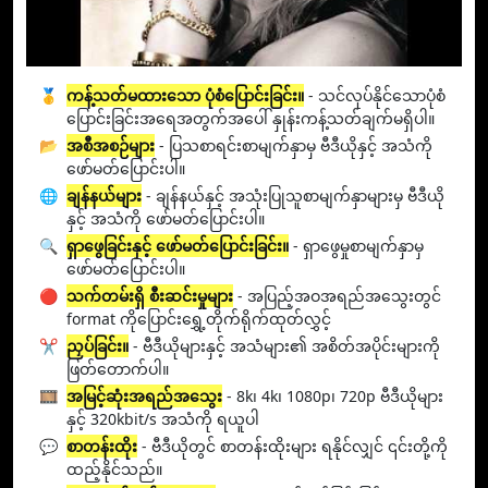
🥇
ကန့်သတ်မထားသော ပုံစံပြောင်းခြင်း။
- သင်လုပ်နိုင်သောပုံစံ
ပြောင်းခြင်းအရေအတွက်အပေါ် နှုန်းကန့်သတ်ချက်မရှိပါ။
📂
အစီအစဉ်များ
- ပြသစာရင်းစာမျက်နှာမှ ဗီဒီယိုနှင့် အသံကို
ဖော်မတ်ပြောင်းပါ။
🌐
ချန်နယ်များ
- ချန်နယ်နှင့် အသုံးပြုသူစာမျက်နှာများမှ ဗီဒီယို
နှင့် အသံကို ဖော်မတ်ပြောင်းပါ။
🔍
ရှာဖွေခြင်းနှင့် ဖော်မတ်ပြောင်းခြင်း။
- ရှာဖွေမှုစာမျက်နှာမှ
ဖော်မတ်ပြောင်းပါ။
🔴
သက်တမ်းရှိ စီးဆင်းမှုများ
- အပြည့်အဝအရည်အသွေးတွင်
format ကိုပြောင်းရွှေ့တိုက်ရိုက်ထုတ်လွှင့်
✂️
ညှပ်ခြင်း။
- ဗီဒီယိုများနှင့် အသံများ၏ အစိတ်အပိုင်းများကို
ဖြတ်တောက်ပါ။
🎞️
အမြင့်ဆုံးအရည်အသွေး
- 8k၊ 4k၊ 1080p၊ 720p ဗီဒီယိုများ
နှင့် 320kbit/s အသံကို ရယူပါ
💬
စာတန်းထိုး
- ဗီဒီယိုတွင် စာတန်းထိုးများ ရနိုင်လျှင် ၎င်းတို့ကို
ထည့်နိုင်သည်။