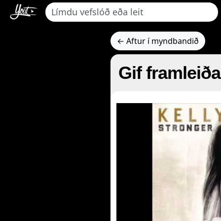
← Aftur í myndbandið
Gif framleið