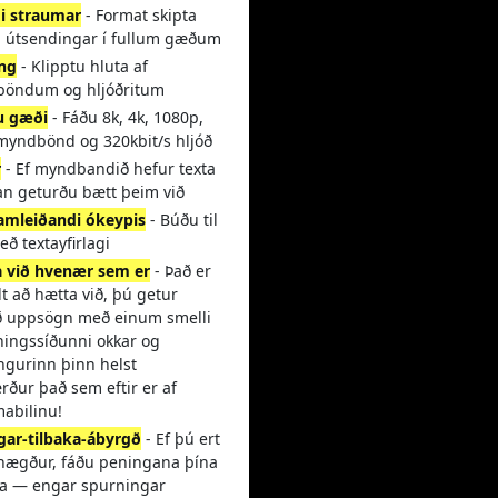
di straumar
- Format skipta
di útsendingar í fullum gæðum
ing
- Klipptu hluta af
öndum og hljóðritum
u gæði
- Fáðu 8k, 4k, 1080p,
myndbönd og 320kbit/s hljóð
r
- Ef myndbandið hefur texta
an geturðu bætt þeim við
ramleiðandi ókeypis
- Búðu til
eð textayfirlagi
 við hvenær sem er
- Það er
t að hætta við, þú getur
ð uppsögn með einum smelli
ningssíðunni okkar og
ngurinn þinn helst
ður það sem eftir er af
mabilinu!
gar-tilbaka-ábyrgð
- Ef þú ert
ánægður, fáðu peningana þína
aka — engar spurningar