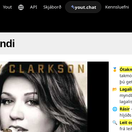
Yout
API
Skjáborð
Kennsluefni
yout.chat
andi
🥇
Ótakm
takmö
þú ge
📂
Lagali
myndb
lagali
🌐
Rásir
-
hljóðs
🔍
Leit 
frá le