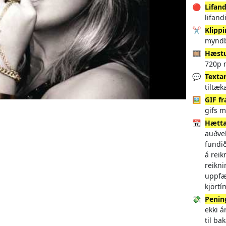
🔴
Lifan
lifan
✂️
Klipp
myndb
🎞️
Hæst
720p 
💬
Texta
tiltæk
🖼️
GIF f
gifs m
📆
Hætta
auðvel
fundi
á reik
reikni
uppfær
kjörtí
💸
Penin
ekki 
til b