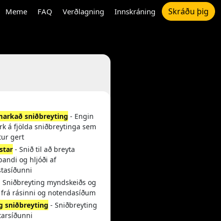
Skráðu þig
Meme
FAQ
Verðlagning
Innskráning
arkað sniðbreyting
- Engin
rk á fjölda sniðbreytinga sem
tur gert
star
- Snið til að breyta
andi og hljóði af
stasíðunni
 Sniðbreyting myndskeiðs og
 frá rásinni og notendasíðum
og sniðbreyting
- Sniðbreyting
itarsíðunni