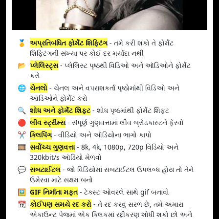
🥇
અપ્રતિબંધિત ફોર્મેટ શિફ્ટિંગ
- તમે કરી શકો તે ફોર્મેટ
શિફ્ટિંગની સંખ્યા પર કોઈ દર મર્યાદા નથી
📂
પ્લેલિસ્ટ્સ
- પ્લેલિસ્ટ પૃષ્ઠથી વિડિઓ અને ઑડિઓને ફોર્મેટ
કરો
🌐
ચેનલો
- ચેનલ અને વપરાશકર્તા પૃષ્ઠોમાંથી વિડિઓ અને
ઑડિઓને ફોર્મેટ કરો
🔍
શોધ અને ફોર્મેટ શિફ્ટ
- શોધ પૃષ્ઠમાંથી ફોર્મેટ શિફ્ટ
🔴
લીવ સ્ટ્રીમ્સ
- સંપૂર્ણ ગુણવત્તામાં લીવ બ્રોડકાસ્ટને ફેરવો
✂️
ક્લિપિંગ
- વીડિયો અને ઑડિયોના ભાગો કાપો
🎞️
સર્વોચ્ચ ગુણવત્તા
- 8k, 4k, 1080p, 720p વિડિયો અને
320kbit/s ઑડિયો મેળવો
💬
સબટાઈટલ
- જો વિડિયોમાં સબટાઈટલ ઉપલબ્ધ હોય તો તેને
ઉમેરવા માટે સક્ષમ બનો
🖼️
GIF નિર્માતા મફત
- ટેક્સ્ટ ઓવરલે સાથે gif બનાવો
📆
કોઈપણ સમયે રદ કરો
- તે રદ કરવું સરળ છે, તમે અમારા
એકાઉન્ટ પેજમાં એક ક્લિકમાં રદ્દીકરણ શોધી શકો છો અને