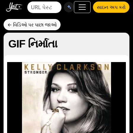
સાઇન અપ કરો
← વિડિઓ પર પાછા જાઓ
GIF નિર્માતા