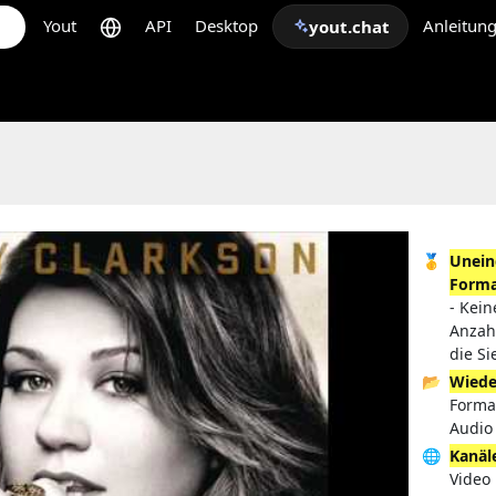
Yout
API
Desktop
Anleitun
yout.chat
🥇
Unein
Forma
- Kei
Anzah
die S
📂
Wiede
Forma
Audio 
🌐
Kanäl
Video