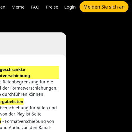
Melden Sie sich an
gen
Meme
FAQ
Preise
Login
geschränkte
tverschiebung
ne Ratenbegrenzung für die
l der Formatverschiebungen,
ie durchführen können
rgabelisten
-
tverschiebung für Video und
von der Playlist-Seite
e
- Formatverschiebung von
 und Audio von den Kanal-