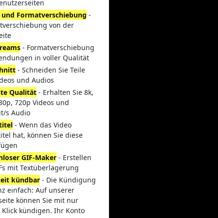
enutzerseiten
 und Formatverschiebung
-
tverschiebung von der
eite
treams
- Formatverschiebung
endungen in voller Qualität
hnitt
- Schneiden Sie Teile
ideos und Audios
te Qualität
- Erhalten Sie 8k,
080p, 720p Videos und
t/s Audio
itel
- Wenn das Video
itel hat, können Sie diese
fügen
nloser GIF-Maker
- Erstellen
IFs mit Textüberlagerung
zeit kündbar
- Die Kündigung
nz einfach: Auf unserer
seite können Sie mit nur
 Klick kündigen. Ihr Konto