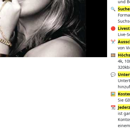
und B
🔍
Suche
Forma
Suchs
🔴
Lives
Live-S
✂️
Aussc
von V
🎞️
Höchs
4k, 1
320kbi
💬
Untert
Untert
hinzu
🖼️
Koste
Sie G
📆
Jeder
ist ga
Konto
einem