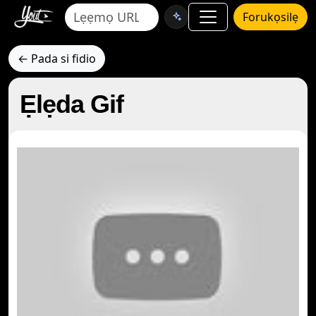
Forukọsilẹ
← Pada si fidio
Ẹlẹda Gif