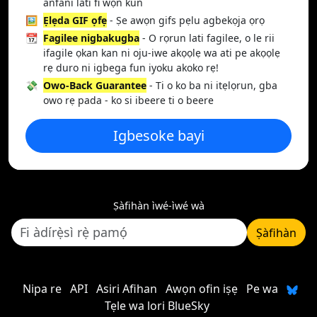
anfani lati fi wọn kun
🖼️
Ẹlẹda GIF ọfẹ
- Ṣe awọn gifs pẹlu agbekọja ọrọ
📆
Fagilee nigbakugba
- O rọrun lati fagilee, o le rii
ifagile ọkan kan ni oju-iwe akọọlẹ wa ati pe akọọlẹ
rẹ duro ni igbega fun iyoku akoko rẹ!
💸
Owo-Back Guarantee
- Ti o ko ba ni itẹlọrun, gba
owo rẹ pada - ko si ibeere ti o beere
Igbesoke bayi
Ṣàfihàn ìwé-ìwé wà
Ṣàfihàn
Nipa re
API
Asiri Afihan
Awọn ofin iṣẹ
Pe wa
Tẹle wa lori BlueSky