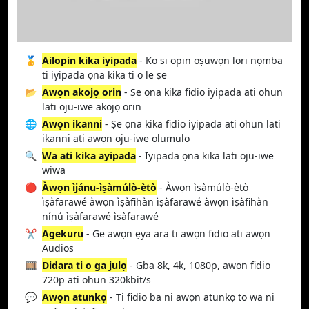
🥇
Ailopin kika iyipada
- Ko si opin oṣuwọn lori nọmba
ti iyipada ọna kika ti o le ṣe
📂
Awọn akojọ orin
- Ṣe ọna kika fidio iyipada ati ohun
lati oju-iwe akojọ orin
🌐
Awọn ikanni
- Ṣe ọna kika fidio iyipada ati ohun lati
ikanni ati awọn oju-iwe olumulo
🔍
Wa ati kika ayipada
- Iyipada ọna kika lati oju-iwe
wiwa
🔴
Àwọn ìjánu-ìṣàmúlò-ètò
- Àwọn ìṣàmúlò-ètò
ìṣàfarawé àwọn ìṣàfihàn ìṣàfarawé àwọn ìṣàfihàn
nínú ìṣàfarawé ìṣàfarawé
✂️
Agekuru
- Ge awọn ẹya ara ti awọn fidio ati awọn
Audios
🎞️
Didara ti o ga julọ
- Gba 8k, 4k, 1080p, awọn fidio
720p ati ohun 320kbit/s
💬
Awọn atunkọ
- Ti fidio ba ni awọn atunkọ to wa ni