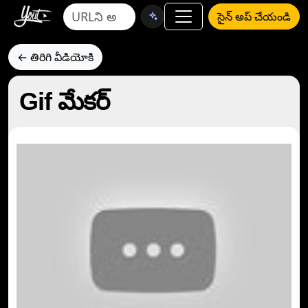
సైన్ అప్ చేయండి
← తిరిగి వీడియోకి
Gif మేకర్