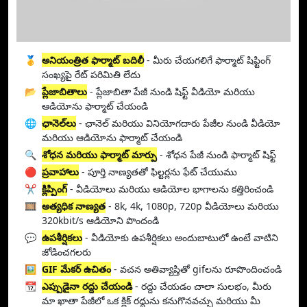
🥇
అనియంత్రిత ఫార్మాట్ బదిలీ
- మీరు చేయగలిగే ఫార్మాట్ షిఫ్టింగ్
సంఖ్యపై రేట్ పరిమితి లేదు
📂
ప్లేజాబితాలు
- ప్లేజాబితా పేజీ నుండి షిఫ్ట్ వీడియో మరియు
ఆడియోను ఫార్మాట్ చేయండి
🌐
ఛానెల్‌లు
- ఛానెల్ మరియు వినియోగదారు పేజీల నుండి వీడియో
మరియు ఆడియోను ఫార్మాట్ చేయండి
🔍
శోధన మరియు ఫార్మాట్ మార్పు
- శోధన పేజీ నుండి ఫార్మాట్ షిఫ్ట్
🔴
ప్రవాహాలు
- పూర్తి నాణ్యతతో ఫిల్టర్లను ఫేట్ చేయుము
✂️
క్లిప్పింగ్
- వీడియోలు మరియు ఆడియోల భాగాలను కత్తిరించండి
🎞️
అత్యధిక నాణ్యత
- 8k, 4k, 1080p, 720p వీడియోలు మరియు
320kbit/s ఆడియోని పొందండి
💬
ఉపశీర్షికలు
- వీడియోకు ఉపశీర్షికలు అందుబాటులో ఉంటే వాటిని
జోడించగలరు
🖼️
GIF మేకర్ ఉచితం
- వచన అతివ్యాప్తితో gifలను రూపొందించండి
📆
ఎప్పుడైనా రద్దు చేయండి
- రద్దు చేయడం చాలా సులభం, మీరు
మా ఖాతా పేజీలో ఒక క్లిక్ రద్దును కనుగొనవచ్చు మరియు మీ