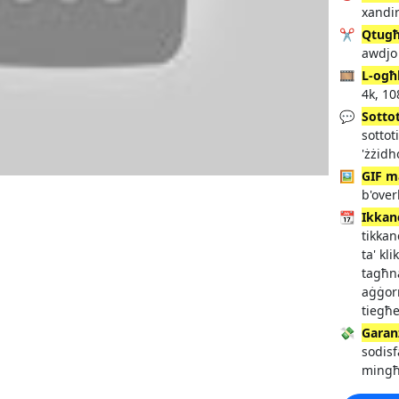
xandir
✂️
Qtug
awdjo
🎞️
L-ogħ
4k, 10
💬
Sottot
sottot
'żżid
🖼️
GIF m
b'over
📆
Ikkan
tikkan
ta' kl
tagħna
aġġorn
tiegħe
💸
Garanz
sodisf
mingħa