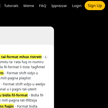
Sign Up
Tutorials
Meme
FAQ
Ipprezzar
Login
 tal-format mhux ristrett
- L-
imitu ta 'rata fuq in-numru
dla fil-format li tista 'tagħmel
sts
- Format shift vidjo u
mill-paġna playlist
i
- Format shift vidjo u awdjo
anal u l-paġni tal-utent
 u bidla fil-format
- Bidla fil-
 mill-paġna tat-tfittxija
ms ħajjin
- Format bidla