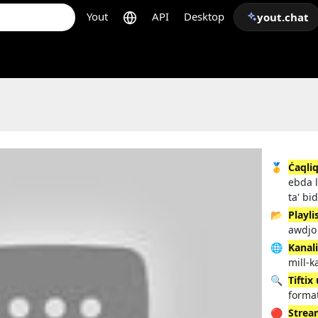
Yout
API
Desktop
yout.chat
🥇
Ċaqliq
ebda l
ta' bi
📂
Playli
awdjo 
🌐
Kanal
mill-k
🔍
Tiftix
format
🔴
Strea