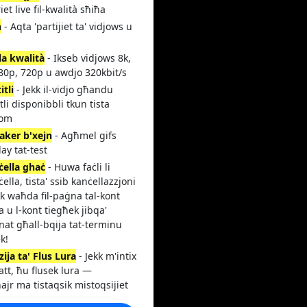
iet live fil-kwalità sħiħa
ħ
- Aqta 'partijiet ta' vidjows u
la kwalità
- Ikseb vidjows 8k,
80p, 720p u awdjo 320kbit/s
itli
- Jekk il-vidjo għandu
itli disponibbli tkun tista
hom
aker b'xejn
- Agħmel gifs
lay tat-test
ċella ghaċ
- Huwa faċli li
ċella, tista' ssib kanċellazzjoni
ikk waħda fil-paġna tal-kont
 u l-kont tiegħek jibqa'
at għall-bqija tat-terminu
k!
ija ta' Flus Lura
- Jekk m'intix
att, ħu flusek lura —
jr ma tistaqsik mistoqsijiet