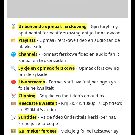
🥇
Unbeheinde opmaak ferskowing
- Gjin taryflimyt
op it oantal formaatferskowing dat jo kinne dwaan
📂
Playlists
- Opmaak ferskowe fideo en audio fan de
playlist side
🌐
Channels
- Formaat ferskowe fideo en audio fan it
kanaal en brûkerssiden
🔍
Sykje en opmaak ferskowe
- Opmaak ferskowing
fan de sykside
🔴
Live streams
- Format shift live útstjoeringen yn
folsleine kwaliteit
✂️
Clipping
- Snij dielen fan fideo's en audios
🎞️
Heechste kwaliteit
- Krij 8k, 4k, 1080p, 720p fideo's
en 320kbit/s audio
💬
Subtitles
- As de fideo ûndertitels beskikber hat,
kinne jo se tafoegje
🖼️
GIF maker fergees
- Meitsje gifs mei tekstoverlay