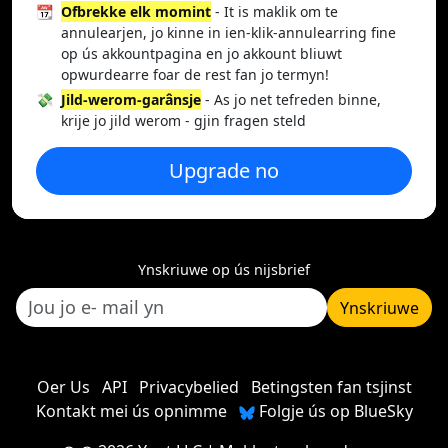
📆
Ofbrekke elk momint
- It is maklik om te
annulearjen, jo kinne in ien-klik-annulearring fine
op ús akkountpagina en jo akkount bliuwt
opwurdearre foar de rest fan jo termyn!
💸
Jild-werom-garânsje
- As jo net tefreden binne,
krije jo jild werom - gjin fragen steld
Upgrade no
Ynskriuwe op ús nijsbrief
Ynskriuwe
Oer Us
API
Privacybelied
Betingsten fan tsjinst
Kontakt mei ús opnimme
Folgje ús op BlueSky