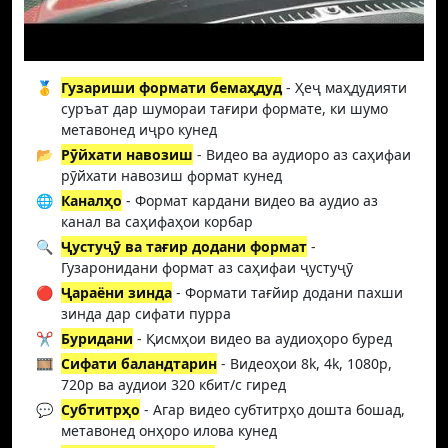
🥇
Гузариши формати бемаҳдуд
- Ҳеҷ маҳдудияти
суръат дар шумораи тағири формате, ки шумо
метавонед иҷро кунед
📂
Рӯйхати навозиш
- Видео ва аудиоро аз саҳифаи
рӯйхати навозиш формат кунед
🌐
Каналҳо
- Формат кардани видео ва аудио аз
канал ва саҳифаҳои корбар
🔍
Ҷустуҷӯ ва тағир додани формат
-
Гузаронидани формат аз саҳифаи ҷустуҷӯ
🔴
Ҷараёни зинда
- Формати тағйир додани пахши
зинда дар сифати пурра
✂️
Буридани
- Қисмҳои видео ва аудиоҳоро буред
🎞️
Сифати баландтарин
- Видеоҳои 8k, 4k, 1080p,
720p ва аудиои 320 кбит/с гиред
💬
Субтитрҳо
- Агар видео субтитрҳо дошта бошад,
метавонед онҳоро илова кунед