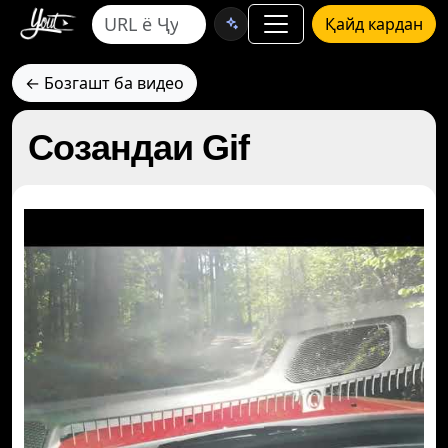
Қайд кардан
← Бозгашт ба видео
Созандаи Gif