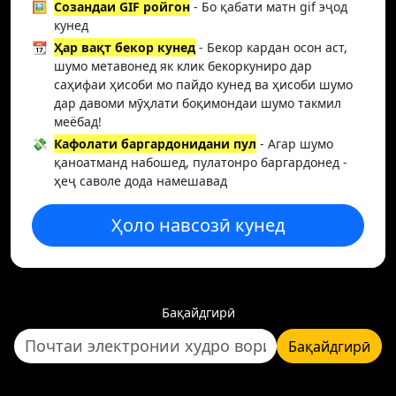
🖼️
Созандаи GIF ройгон
- Бо қабати матн gif эҷод
кунед
📆
Ҳар вақт бекор кунед
- Бекор кардан осон аст,
шумо метавонед як клик бекоркуниро дар
саҳифаи ҳисоби мо пайдо кунед ва ҳисоби шумо
дар давоми мӯҳлати боқимондаи шумо такмил
меёбад!
💸
Кафолати баргардонидани пул
- Агар шумо
қаноатманд набошед, пулатонро баргардонед -
ҳеҷ саволе дода намешавад
Ҳоло навсозӣ кунед
Бақайдгирӣ
Бақайдгирӣ