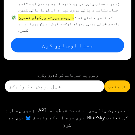
زموږ د حساب پاڼې کې یو کلیک لغوه ومومئ او ستاسو
حساب ستاسو د پاتې مودې لپاره اپ گریڈ پاتې کیږي!
- که تاسو مطمئن نه
د پیسو بیرته ورکولو تضمین
💸
یاست، خپلې پیسې بیرته ترلاسه کړئ - هیڅ پوښتنه نه
کیږي
همدا اوس لوړ کړئ
زموږ په خبرپاڼه کې ګډون وکړئ
غړیتوب
د محرمیت پالیسي
د خدمت شرطونه
API
زموږ په اړه
موږ سره اړیکه ونیسئ
موږ په BlueSky کې تعقیب
کړئ