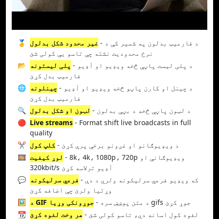
- د فارمیټ بدلون په شمیر کې د
غیر محدود شکل بدلول
🥇
نرخ محدودیت نشته چې تاسو یې کولی شئ
- د پلی لیست پاڼې څخه ویډیو او آډیو
پلی لیستونه
📂
فارمیټ بدل کړئ
- د چینل او کارن پاڼو څخه ویډیو او آډیو
چینلونه
🌐
فارمیټ بدل کړئ
- د لټون پاڼې څخه د بڼې بدلون
لټون او شکل بدلول
🔍
🔴
Live streams
- Format shift live broadcasts in full
quality
- د ویډیوګانو او غږونو برخې پرې کړئ
کلپ کول
✂️
- 8k، 4k، 1080p، 720p ویډیوګانې او
لوړ کیفیت
🎞️
320kbit/s آډیو ترلاسه کړئ
- که ویډیو فرعي سرلیکونه ولري د دې
فرعي سرلیکونه
💬
وړتیا ولرئ چې اضافه کړئ
- د متن پوښښ سره gifs جوړ کړئ
د GIF جوړونکی وړیا
🖼️
- لغوه کول اسانه دي، تاسو کولی شئ
هر وخت لغوه کړئ
📆