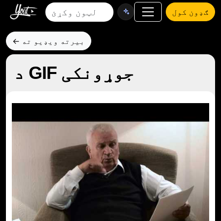
ګډون کول
← بیرته ویډیو ته
د GIF جوړونکی