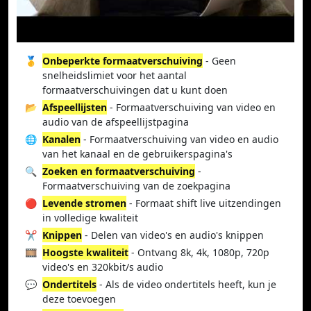
🥇
Onbeperkte formaatverschuiving
- Geen
snelheidslimiet voor het aantal
formaatverschuivingen dat u kunt doen
📂
Afspeellijsten
- Formaatverschuiving van video en
audio van de afspeellijstpagina
🌐
Kanalen
- Formaatverschuiving van video en audio
van het kanaal en de gebruikerspagina's
🔍
Zoeken en formaatverschuiving
-
Formaatverschuiving van de zoekpagina
🔴
Levende stromen
- Formaat shift live uitzendingen
in volledige kwaliteit
✂️
Knippen
- Delen van video's en audio's knippen
🎞️
Hoogste kwaliteit
- Ontvang 8k, 4k, 1080p, 720p
video's en 320kbit/s audio
💬
Ondertitels
- Als de video ondertitels heeft, kun je
deze toevoegen