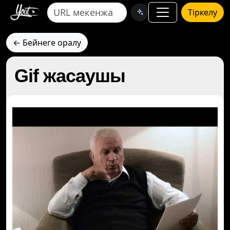
Тіркелу
← Бейнеге оралу
Gif жасаушы