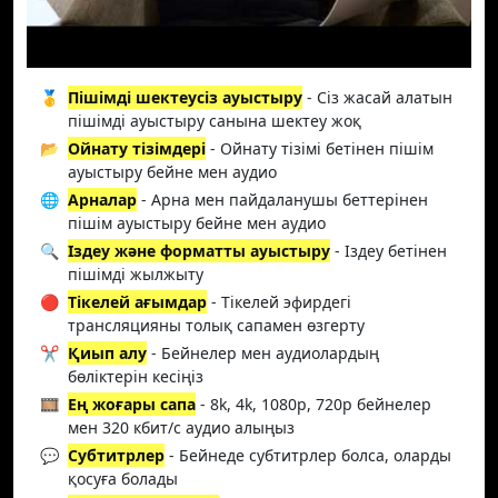
🥇
Пішімді шектеусіз ауыстыру
- Сіз жасай алатын
пішімді ауыстыру санына шектеу жоқ
📂
Ойнату тізімдері
- Ойнату тізімі бетінен пішім
ауыстыру бейне мен аудио
🌐
Арналар
- Арна мен пайдаланушы беттерінен
пішім ауыстыру бейне мен аудио
🔍
Іздеу және форматты ауыстыру
- Іздеу бетінен
пішімді жылжыту
🔴
Тікелей ағымдар
- Тікелей эфирдегі
трансляцияны толық сапамен өзгерту
✂️
Қиып алу
- Бейнелер мен аудиолардың
бөліктерін кесіңіз
🎞️
Ең жоғары сапа
- 8k, 4k, 1080p, 720p бейнелер
мен 320 кбит/с аудио алыңыз
💬
Субтитрлер
- Бейнеде субтитрлер болса, оларды
қосуға болады