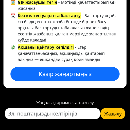
🖼️
GIF жасаушы тегін
- Мәтінді қабаттастырып GIF
жасаңыз
📆
Кез келген уақытта бас тарту
- Бас тарту оңай,
сіз біздің есептік жазба бетінде бір рет басу
арқылы бас тартуды таба аласыз және сіздің
есептік жазбаңыз қалған мерзімде жаңартылған
күйде қалады!
💸
Ақшаны қайтару кепілдігі
- Егер
қанағаттанбасаңыз, ақшаңызды қайтарып
алыңыз — ешқандай сұрақ қойылмайды
Қазір жаңартыңыз
Жаңалықтарымызға жазылу
Жазылу