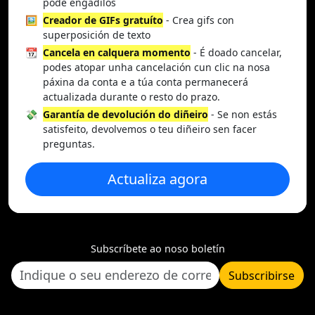
pode engadilos
🖼️
Creador de GIFs gratuíto
- Crea gifs con
superposición de texto
📆
Cancela en calquera momento
- É doado cancelar,
podes atopar unha cancelación cun clic na nosa
páxina da conta e a túa conta permanecerá
actualizada durante o resto do prazo.
💸
Garantía de devolución do diñeiro
- Se non estás
satisfeito, devolvemos o teu diñeiro sen facer
preguntas.
Actualiza agora
Subscríbete ao noso boletín
Subscribirse