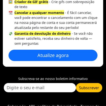
🖼️
Criador de GIF grátis
- Crie gifs com sobreposição
de texto
📆
Cancelar a qualquer momento
- É fácil cancelar,
você pode encontrar o cancelamento com um clique
na nossa página de conta e sua conta permanecerá
atualizada pelo restante do seu período!
💸
Garantia de devolução de dinheiro
- Se você não
estiver satisfeito, receba seu dinheiro de volta —
sem perguntas
Atualize agora
Subscreva-se ao nosso boletim informativo
Subscrever