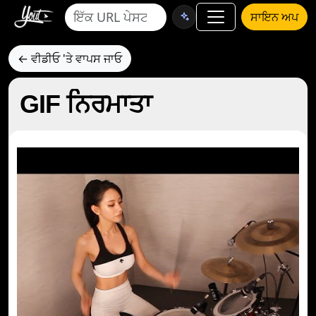
ਸਾਇਨ ਅਪ
← ਵੀਡੀਓ 'ਤੇ ਵਾਪਸ ਜਾਓ
GIF ਨਿਰਮਾਤਾ