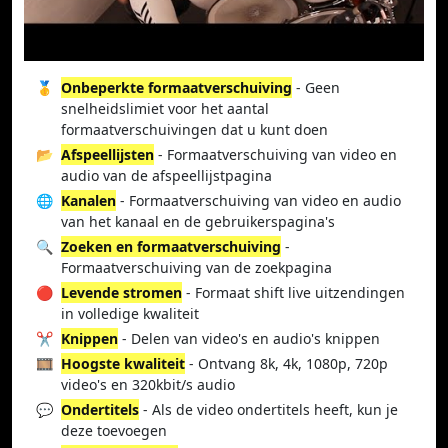
🥇
Onbeperkte formaatverschuiving
- Geen
snelheidslimiet voor het aantal
formaatverschuivingen dat u kunt doen
📂
Afspeellijsten
- Formaatverschuiving van video en
audio van de afspeellijstpagina
🌐
Kanalen
- Formaatverschuiving van video en audio
van het kanaal en de gebruikerspagina's
🔍
Zoeken en formaatverschuiving
-
Formaatverschuiving van de zoekpagina
🔴
Levende stromen
- Formaat shift live uitzendingen
in volledige kwaliteit
✂️
Knippen
- Delen van video's en audio's knippen
🎞️
Hoogste kwaliteit
- Ontvang 8k, 4k, 1080p, 720p
video's en 320kbit/s audio
💬
Ondertitels
- Als de video ondertitels heeft, kun je
deze toevoegen